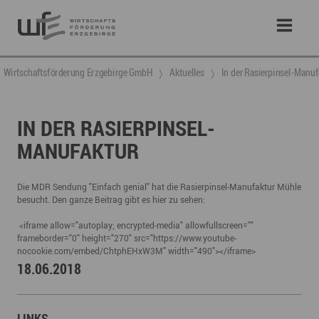
Wirtschaftsförderung Erzgebirge GmbH
Aktuelles
In der Rasierpinsel-Manuf
IN DER RASIERPINSEL-
MANUFAKTUR
Die MDR Sendung "Einfach genial" hat die Rasierpinsel-Manufaktur Mühle
besucht. Den ganze Beitrag gibt es hier zu sehen:
<iframe allow="autoplay; encrypted-media" allowfullscreen=""
frameborder="0" height="270" src="https://www.youtube-
nocookie.com/embed/ChtphEHxW3M" width="490"></iframe>
18.06.2018
LINKS