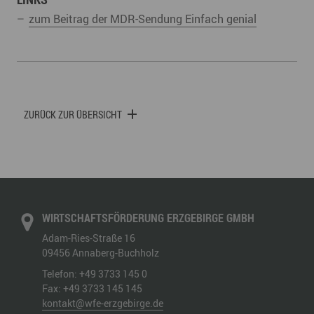
zum Beitrag der MDR-Sendung Einfach genial
ZURÜCK ZUR ÜBERSICHT
WIRTSCHAFTSFÖRDERUNG ERZGEBIRGE GMBH
Adam-Ries-Straße 16
09456
Annaberg-Buchholz
Telefon:
+49 3733 145 0
Fax:
+49 3733 145 145
kontakt@wfe-erzgebirge.de