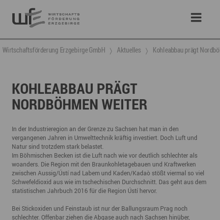
Wirtschaftsförderung Erzgebirge GmbH
Aktuelles
Kohleabbau prägt Nordbö
KOHLEABBAU PRÄGT
NORDBÖHMEN WEITER
In der Industrieregion an der Grenze zu Sachsen hat man in den
vergangenen Jahren in Umwelttechnik kräftig investiert. Doch Luft und
Natur sind trotzdem stark belastet.
Im Böhmischen Becken ist die Luft nach wie vor deutlich schlechter als
woanders. Die Region mit den Braunkohletagebauen und Kraftwerken
zwischen Aussig/Ústí nad Labem und Kaden/Kadaò stößt viermal so viel
Schwefeldioxid aus wie im tschechischen Durchschnitt. Das geht aus dem
statistischen Jahrbuch 2016 für die Region Ústí hervor.
Bei Stickoxiden und Feinstaub ist nur der Ballungsraum Prag noch
schlechter. Offenbar ziehen die Abgase auch nach Sachsen hinüber,