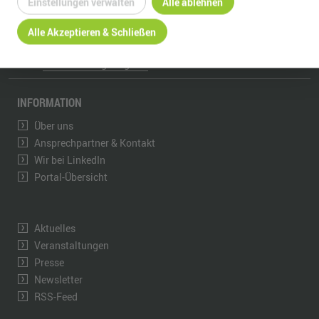
Einstellungen verwalten
Alle ablehnen
Telefon:
+49 3733 145 0
Alle Akzeptieren & Schließen
Fax:
+49 3733 145 145
kontakt@wfe-erzgebirge.de
www.wfe-erzgebirge.de
INFORMATION
Über uns
Ansprechpartner & Kontakt
Wir bei LinkedIn
Portal-Übersicht
Aktuelles
Veranstaltungen
Presse
Newsletter
RSS-Feed