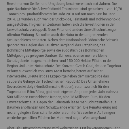
Bewohner von Seiffen und Umgebung beschweren sich seit Jahren. Die
gute Nachricht: Die Schwefeldioxid-Emissionen sind gesunken – von 10,78
Tonnen pro Quadratkilometer im Jahr 2010 auf nur noch 6,88 im Jahr
2014. Es wurden auch weniger Stickoxide, Feinstaub und Kohlenmonoxid
ausgestoßen. Im gleichen Zeitraum haben sich die Investitionen in den
Umweltschutz verdoppelt. Neue Filter und andere Umwelttechnik zeigen
offenbar Wirkung. Sie sollen auch die Natur in den angrenzenden
Schutzgebieten entlasten. Neben dem Nationalpark Böhmische Schweiz
gehören zur Region das Lausitzer Bergland, das Erzgebirge, das
Böhmische Mittelgebirge sowie die südöstlich des Böhmischen
Mittelgebirges gelegene Daubaer Schweiz, ebenso mehrere kleine
Schutzgebiete. Insgesamt stehen rund 150.000 Hektar Fläche in der
Region Ústí unter Naturschutz. Der Konzern Čzech Coal, der den Tagebau
Vršany südwestlich von Brüx/ Most betreibt, betont auf seiner
Internetseite: „Heute ist das Erzgebirge neben dem Isergebirge das
sauberste Gebirge der Tschechischen Republik.“ Das Unternehmen
Severočeské doly (Nordböhmische Gruben), verantwortlich für den
Tagebau bei Bilin/Bílina, gibt nach eigenen Angaben jedes Jahr nahezu
500 Millionen tschechische Kronen, also 18 Millionen Euro, für den
Umweltschutz aus. Gegen den Feinstaub lasse man Schutzstreifen aus
Bäumen anpflanzen und Schutzwände errichten. Die Renaturierung mit
neu angelegten Seen schaffe Lebensraum für Wassertiere. Auf einigen
wiederhergestellten Flächen bei Most wird sogar Wein angebaut.
Aber: Die Luftverschmutzung wird weitergehen. Erst im vergangenen Jahr