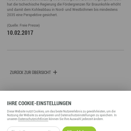
hat die tschechische Regierung die Fördergrenzen für Braunkohle erhöht
und damit dem Kohleabbau in Nord- und Westböhmen bis mindestens
2035 eine Perspektive gesichert.
(Quelle: Freie Presse)
10.02.2017
ZURÜCK ZUR ÜBERSICHT
IHRE
COOKIE
-EINSTELLUNGEN
Diese
Website
nutzt Cookies, um das beste Nutzererlebnis zu gewährleisten, um die
WIRTSCHAFTSFÖRDERUNG ERZGEBIRGE GMBH
Nutzung der
Website
zu analysieren und Datenschutzeinstellungen zu speichern. In
unseren
Datenschutzrichtlinien
können Sie Ihre Auswahl jederzeit ändern.
Adam-Ries-Straße 16
09456
Annaberg-Buchholz