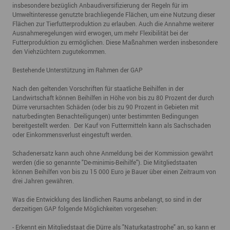
insbesondere bezüglich Anbaudiversifizierung der Regeln für im
Umweltinteresse genutzte brachliegende Flächen, um eine Nutzung dieser
Flächen zur Tierfutterproduktion zu erlauben. Auch die Annahme weiterer
Ausnahmeregelungen wird erwogen, um mehr Flexibilität bei der
Futterproduktion zu ermöglichen. Diese Maßnahmen werden insbesondere
den Viehzüchtern zugutekommen.
Bestehende Unterstützung im Rahmen der GAP
Nach den geltenden Vorschriften für staatliche Beihilfen in der
Landwirtschaft können Beihilfen in Höhe von bis zu 80 Prozent der durch
Dürre verursachten Schäden (oder bis zu 90 Prozent in Gebieten mit
naturbedingten Benachteiligungen) unter bestimmten Bedingungen
bereitgestellt werden. Der Kauf von Futtermitteln kann als Sachschaden
oder Einkommensverlust eingestuft werden.
Schadenersatz kann auch ohne Anmeldung bei der Kommission gewährt
werden (die so genannte "De-minimis-Beihilfe"). Die Mitgliedstaaten
können Beihilfen von bis zu 15 000 Euro je Bauer über einen Zeitraum von
drei Jahren gewähren.
Was die Entwicklung des ländlichen Raums anbelangt, so sind in der
derzeitigen GAP folgende Möglichkeiten vorgesehen:
- Erkennt ein Mitgliedstaat die Dürre als "Naturkatastrophe" an, so kann er