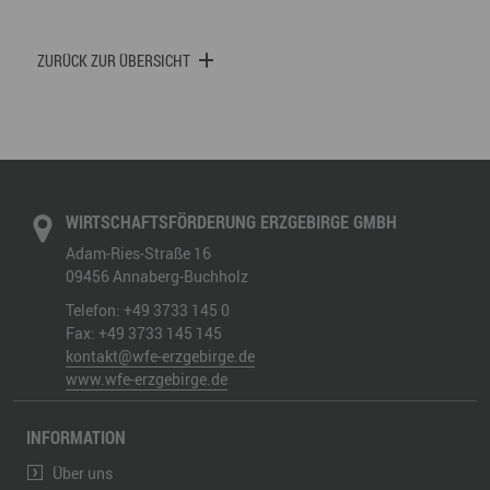
ZURÜCK ZUR ÜBERSICHT
WIRTSCHAFTSFÖRDERUNG ERZGEBIRGE GMBH
Adam-Ries-Straße 16
09456
Annaberg-Buchholz
Telefon:
+49 3733 145 0
Fax:
+49 3733 145 145
kontakt@wfe-erzgebirge.de
www.wfe-erzgebirge.de
INFORMATION
Über uns