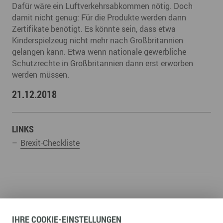
Dafür wäre ein Luftverkehrsabkommen nötig. Doch
damit nicht genug: Für die Produkte werden dann
Zertifikate benötigt. Es könnte sein, dass etwa
Kinderspielzeug nicht mehr nach Großbritannien
gelangen kann. Etwa wenn nationale gewerbliche
Schutzrechte in Großbritannien dann erst erworben
werden müssen.
21.12.2018
LINKS
Brexit-Checkliste
ZURÜCK ZUR ÜBERSICHT
IHRE
COOKIE
-EINSTELLUNGEN