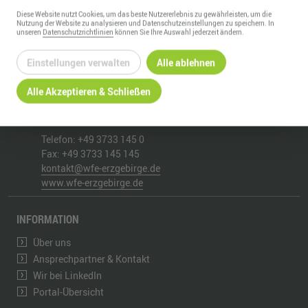
Diese
Website
nutzt Cookies, um das beste Nutzererlebnis zu gewährleisten, um die
Nutzung der
Website
zu analysieren und Datenschutzeinstellungen zu speichern. In
unseren
Datenschutzrichtlinien
können Sie Ihre Auswahl jederzeit ändern.
Einstellungen verwalten
Alle ablehnen
WIRTSCHAFTSFÖRDERUNG ERZGEBIRGE GMBH
Alle Akzeptieren & Schließen
Adam-Ries-Straße 16
09456
Annaberg-Buchholz
Telefon:
+49 3733 145 0
Fax:
+49 3733 145 145
kontakt@wfe-erzgebirge.de
www.wfe-erzgebirge.de
INFORMATION
Über uns
Ansprechpartner & Kontakt
Wir bei LinkedIn
Portal-Übersicht