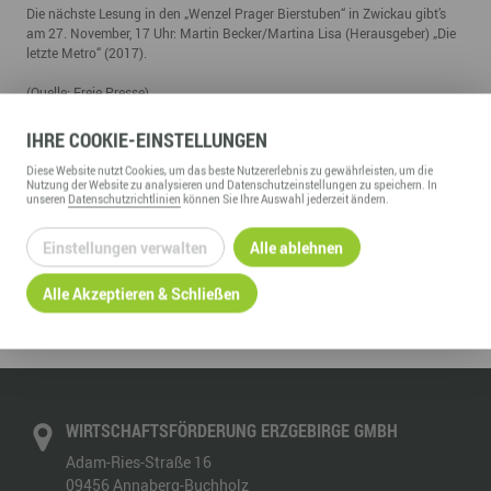
Die nächste Lesung in den „Wenzel Prager Bierstuben“ in Zwickau gibt’s
am 27. November, 17 Uhr: Martin Becker/Martina Lisa (Herausgeber) „Die
letzte Metro“ (2017).
(Quelle: Freie Presse)
01.11.2017
IHRE
COOKIE
-EINSTELLUNGEN
Diese
Website
nutzt Cookies, um das beste Nutzererlebnis zu gewährleisten, um die
Nutzung der
Website
zu analysieren und Datenschutzeinstellungen zu speichern. In
unseren
Datenschutzrichtlinien
können Sie Ihre Auswahl jederzeit ändern.
Einstellungen verwalten
Alle ablehnen
ZURÜCK ZUR ÜBERSICHT
Alle Akzeptieren & Schließen
WIRTSCHAFTSFÖRDERUNG ERZGEBIRGE GMBH
Adam-Ries-Straße 16
09456
Annaberg-Buchholz