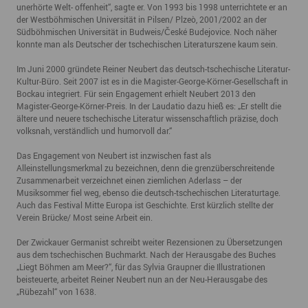
unerhörte Welt- offenheit“, sagte er. Von 1993 bis 1998 unterrichtete er an
der Westböhmischen Universität in Pilsen/ Plzeò, 2001/2002 an der
Südböhmischen Universität in Budweis/České Budejovice. Noch näher
konnte man als Deutscher der tschechischen Literaturszene kaum sein.
Im Juni 2000 gründete Reiner Neubert das deutsch-tschechische Literatur-
Kultur-Büro. Seit 2007 ist es in die Magister-George-Körner-Gesellschaft in
Bockau integriert. Für sein Engagement erhielt Neubert 2013 den
Magister-George-Körner-Preis. In der Laudatio dazu hieß es: „Er stellt die
ältere und neuere tschechische Literatur wissenschaftlich präzise, doch
volksnah, verständlich und humorvoll dar.“
Das Engagement von Neubert ist inzwischen fast als
Alleinstellungsmerkmal zu bezeichnen, denn die grenzüberschreitende
Zusammenarbeit verzeichnet einen ziemlichen Aderlass – der
Musiksommer fiel weg, ebenso die deutsch-tschechischen Literaturtage.
Auch das Festival Mitte Europa ist Geschichte. Erst kürzlich stellte der
Verein Brücke/ Most seine Arbeit ein.
Der Zwickauer Germanist schreibt weiter Rezensionen zu Übersetzungen
aus dem tschechischen Buchmarkt. Nach der Herausgabe des Buches
„Liegt Böhmen am Meer?“, für das Sylvia Graupner die Illustrationen
beisteuerte, arbeitet Reiner Neubert nun an der Neu-Herausgabe des
„Rübezahl“ von 1638.