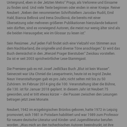
Untergrund, eben in der „letzten Metro“ Prags, als Verlorene und Einsame
zu finden sind. Und viele Texte beginnen oder enden in einer Kneipe. Reiner
Neubert: „Neben den renommierten Schriftstellern Jaroslav Rudiš, Emil
Hakl, Bianca Bellová und Irena Doušková, die bereits mit einer
Übersetzung oder mehreren größeren Publikationen hierzulande bekannt
sein dürften, sind es vorwiegend Autoren, die meist nur wenig älter sind als
die beiden Herausgeber, wie im Glossar zu lesen ist.“
Sein Resümee: „Auf jeden Fall findet sich eine Vielzahl von Stimmen aus
dem Nachbarland, die originelle und diverse Töne anschlagen.“ Er wird das
Buch demnächst in den „Wenzel Prager Bierstuben“ Zwickau vorstellen.
Da ist er seit 2003 sprichwörtlicher Lese-Stammgast.
Die Premiere gab es mit Josef Jedličkas Buch „Blut ist kein Wasser“.
Seinerzeit war Uta Chmiel die Lesepartnerin, heute ist es Ingrid Zeuke.
Neun Veranstaltungen gab es pro Jahr, nicht selten mit bis zu 50
Zuhörern. Im Februar 2014 ging die 100. Veranstaltung über die Bühne,
die 130. ist für Januar 2018 geplant. In diesem Jahr ist Neubert 75
geworden, und er tritt etwas kürzer – die Pausen zwischen den Lesungen
betragen jetzt zwei Monate.
Neubert, 1942 im erzgebirgischen Brünlos geboren, hatte 1972 in Leipzig
promoviert, sich 1981 in Potsdam habilitiert und war 1989 zum Professor
für neuere deutsche Literatur und Kinder- und Jugendliteratur berufen
worden. „Was mich an den tschechischen Autoren beeindruckt, ist ihre