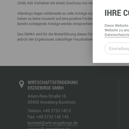
(SAB) 436 Vorhaben mit einem Zuschuss von mehr als 20,6 Mio. Euro be
Büro- & Gewerberäume mieten
IHRE
C
Gewerberäume mieten
Veranstaltungsmanagemen
Allerdings liegen mittlerweile so viele Anträge vor, dass das im Doppel
Ausstellungsflächen mieten
haben so keine Aussicht auf eine positive Förderentscheidung. Aus die
Ausstellungsflächen mieten
Bereits vorliegende Anträge werden entsprechend des Antragseingangs 
Diese
Website
Veranstaltungsmanagement
Website
zu ana
Das SMWA wird für die Weiterführung dieses Förderprogramms eintreten
Datenschutzric
jedoch den Ergebnissen zukünftiger Haushaltsentscheidungen, insbeso
Einstellun
WIRTSCHAFTSFÖRDERUNG
ERZGEBIRGE GMBH
Adam-Ries-Straße 16
09456
Annaberg-Buchholz
Telefon:
+49 3733 145 0
Fax:
+49 3733 145 145
kontakt@wfe-erzgebirge.de
www.wfe-erzgebirge.de