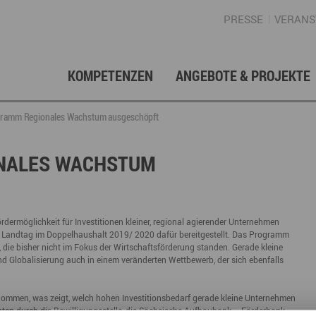
PRESSE
VERANS
KOMPETENZEN
ANGEBOTE & PROJEKTE
Gründung, Förderung & Investition
Projektarchiv
Berufs- & Studienorientierung
Presse
Gesellschafterstruktur
Inno
Regi
News
Enga
rogramm Regionales Wachstum ausgeschöpft
Fördermittelberatung
Angebote für Schüler
Angebote für Lehrer
Gewerbeflächen – Immobilien
Mar
ONALES WACHSTUM
Geschichte
Gründen im Erzgebirge
Angebote für Unternehmen
Investition
Regionale Koordination
Nachfolge
Str
Unternehmensdatenbank
Arbeitskreis Schule-Wirtschaft
rmöglichkeit für Investitionen kleiner, regional agierender Unternehmen
e Landtag im Doppelhaushalt 2019/ 2020 dafür bereitgestellt. Das Programm
 die bisher nicht im Fokus der Wirtschaftsförderung standen. Gerade kleine
nd Globalisierung auch in einem veränderten Wettbewerb, der sich ebenfalls
Regionalmarketing & -entwicklung
Touristische Infrastruktur
Tour
Ansp
ommen, was zeigt, welch hohen Investitionsbedarf gerade kleine Unternehmen
ten durch die Bewilligungsstelle, die Sächsische Aufbaubank – Förderbank –