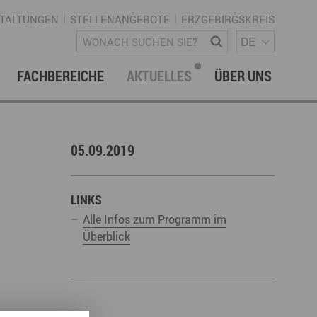
TALTUNGEN
STELLENANGEBOTE
ERZGEBIRGSKREIS
SPRACH
Wonach suchen Sie?
DE
FACHBEREICHE
AKTUELLES
ÜBER UNS
vation & Technologietransfer
onalmanagement Erzgebirge
letter
gement & Netzwerke
05.09.2019
ke ERZGEBIRGE
Strategie
uktur Regionalmanagement
LINKS
Alle Infos zum Programm im
Überblick
istische Infrastruktur & Wegenetz
rechpartner & Kontakt