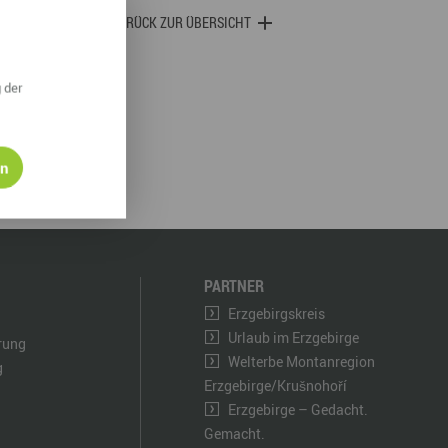
derwege
Radrouten
Wegewarte
ZURÜCK ZUR ÜBERSICHT
pennetz
 der
en
PARTNER
Erzgebirgskreis
Urlaub im Erzgebirge
ärung
Welterbe Montanregion
g
Erzgebirge/Krušnohoří
Erzgebirge – Gedacht.
Gemacht.