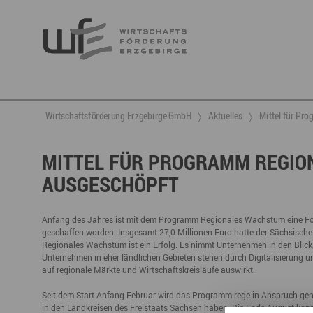
Berufsnachwuchs & Fachkräfte
aktuelle Angebote & Projekte
Wirtschaftsservice
Neuigkeiten
Ansprechpartner & Kontakt
Wirtschaftsförderung Erzgebirge GmbH
Aktuelles
​Mittel für P
Hier finden Sie unsere aktuellen Angebote und
Projekte
Partner vernetzen
Berufsnachwuchs & Fachkräfte
Talente integrieren
​MITTEL FÜR PROGRAMM REGI
AUSGESCHÖPFT
Veranstaltungen
DGE
Fachkräfte finden
Gründung, Förderung und Investition
Nachwuchs finden
Talente finden
Innovation- und Technologietransfer
Talente binden
Anfang des Jahres ist mit dem Programm Regionales Wachstum eine Förde
geschaffen worden. Insgesamt 27,0 Millionen Euro hatte der Sächsisch
Regionales Wachstum ist ein Erfolg. Es nimmt Unternehmen in den Blick,
Unternehmen in eher ländlichen Gebieten stehen durch Digitalisierung u
auf regionale Märkte und Wirtschaftskreisläufe auswirkt.
Miet- und Veranstaltungsangebote
Gründer- & Dienstleistungszentrum (GDZ)
Seit dem Start Anfang Februar wird das Programm rege in Anspruch gen
Annaberg
in den Landkreisen des Freistaats Sachsen haben. Bis Ende August konn