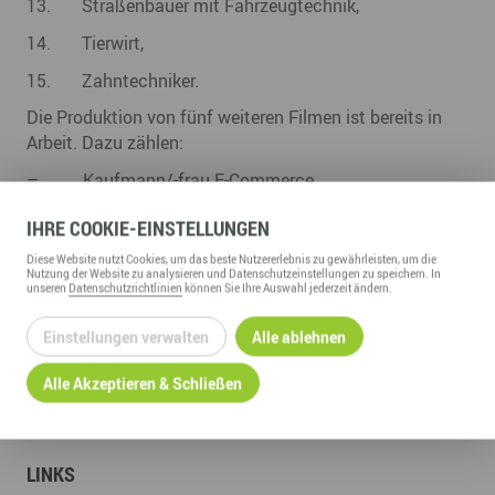
13. Straßenbauer mit Fahrzeugtechnik,
14. Tierwirt,
15. Zahntechniker.
Die Produktion von fünf weiteren Filmen ist bereits in
Arbeit. Dazu zählen:
– Kaufmann/-frau E-Commerce,
– Pharmakant,
IHRE
COOKIE
-EINSTELLUNGEN
– Gestalter/-in visuelles Marketing,
Diese
Website
nutzt Cookies, um das beste Nutzererlebnis zu gewährleisten, um die
Nutzung der
Website
zu analysieren und Datenschutzeinstellungen zu speichern. In
– Fluglotse,
unseren
Datenschutzrichtlinien
können Sie Ihre Auswahl jederzeit ändern.
– Fachinformatiker/in der Fachrichtung
Einstellungen verwalten
Alle ablehnen
Systemintegration.
Alle Akzeptieren & Schließen
05.11.2020
LINKS