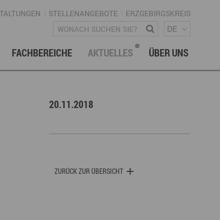
TALTUNGEN
STELLENANGEBOTE
ERZGEBIRGSKREIS
SPRACH
Wonach suchen Sie?
DE
FACHBEREICHE
AKTUELLES
ÜBER UNS
vation & Technologietransfer
onalmanagement Erzgebirge
letter
gement & Netzwerke
20.11.2018
ke ERZGEBIRGE
Strategie
uktur Regionalmanagement
ZURÜCK ZUR ÜBERSICHT
istische Infrastruktur & Wegenetz
rechpartner & Kontakt