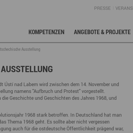
PRESSE
VERANS
KOMPETENZEN
ANGEBOTE & PROJEKTE
Gründung, Förderung & Investition
Projektarchiv
Berufs- & Studienorientierung
Presse
Gesellschafterstruktur
Inno
Regi
News
Enga
tschechische Ausstellung
Fördermittelberatung
Angebote für Schüler
Angebote für Lehrer
Gewerbeflächen – Immobilien
Mar
 AUSSTELLUNG
Geschichte
Gründen im Erzgebirge
Angebote für Unternehmen
Investition
Regionale Koordination
Nachfolge
Str
t Ústí nad Labem wird zwischen dem 14. November und
Unternehmensdatenbank
Arbeitskreis Schule-Wirtschaft
llung namens "Aufbruch und Protest" vorgestellt.
n die Geschichte und Geschichten des Jahres 1968, und
utionsjahr 1968 stark betroffen. In Deutschland hat man
Regionalmarketing & -entwicklung
Touristische Infrastruktur
Tour
Ansp
as Thema 1968 geht. Es sollte aber nicht vergessen
agung auch für die ostdeutsche Öffentlichkeit prägend war,