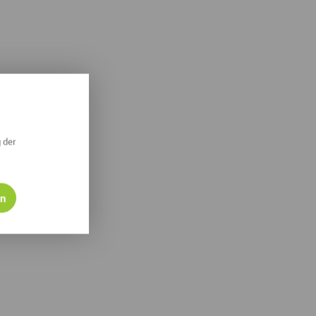
derwege
Radrouten
Wegewarte
pennetz
 der
en