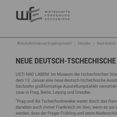
Berufsnachwuchs & Fachkräfte
aktuelle Angebote & Projekte
Wirtschaftsservice
Neuigkeiten
Ansprechpartner & Kontakt
Wirtschaftsförderung Erzgebirge GmbH
Aktuelles
Neue deutsch-
Hier finden Sie unsere aktuellen Angebote und
Projekte
Partner vernetzen
Berufsnachwuchs & Fachkräfte
Talente integrieren
NEUE DEUTSCH-TSCHECHISCHE
Veranstaltungen
DGE
Fachkräfte finden
Gründung, Förderung und Investition
Nachwuchs finden
USTI NAD LABEM: Im Museum der tschechischen Stad
Talente finden
Innovation- und Technologietransfer
Talente binden
dem 13. Januar eine neue deutsch-tschechische Ausste
Sechzehn großformatige Ausstellungstafeln vermittel
zwar in Prag, Berlin, Leipzig und Dresden.
"Prag und die Tschechoslowakei waren durch das Revol
Miet- und Veranstaltungsangebote
Gründer- & Dienstleistungszentrum (GDZ)
daneben auch immer Frankreich im Sinn, wenn es um d
Annaberg
werden, dass der Prager Frühling und seine Niederschl