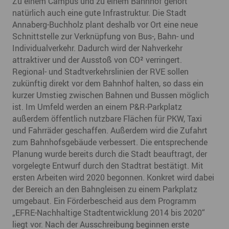
Zu einem Campus und zu einem Bahnhof gehört
natürlich auch eine gute Infrastruktur. Die Stadt
Annaberg-Buchholz plant deshalb vor Ort eine neue
Schnittstelle zur Verknüpfung von Bus-, Bahn- und
Individualverkehr. Dadurch wird der Nahverkehr
attraktiver und der Ausstoß von CO² verringert.
Regional- und Stadtverkehrslinien der RVE sollen
zukünftig direkt vor dem Bahnhof halten, so dass ein
kurzer Umstieg zwischen Bahnen und Bussen möglich
ist. Im Umfeld werden an einem P&R-Parkplatz
außerdem öffentlich nutzbare Flächen für PKW, Taxi
und Fahrräder geschaffen. Außerdem wird die Zufahrt
zum Bahnhofsgebäude verbessert. Die entsprechende
Planung wurde bereits durch die Stadt beauftragt, der
vorgelegte Entwurf durch den Stadtrat bestätigt. Mit
ersten Arbeiten wird 2020 begonnen. Konkret wird dabei
der Bereich an den Bahngleisen zu einem Parkplatz
umgebaut. Ein Förderbescheid aus dem Programm
„EFRE-Nachhaltige Stadtentwicklung 2014 bis 2020“
liegt vor. Nach der Ausschreibung beginnen erste