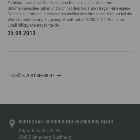
Zertifikat abschließt. Das Seminar richtet sich an Leute, die eine
Unternehmensidee haben und sich mit dem Gedanken tragen, eine eigene
Existenz zu gründen. Interessenten melden sich bitte telefonisch an bei der
Wirtschaftsförderung Erzgebirge GmbH unter 03733 145 119 oder per
Email
hillig
@
wfe-erzgebirge.de
.
25.09.2013
ZURÜCK ZUR ÜBERSICHT
WIRTSCHAFTSFÖRDERUNG ERZGEBIRGE GMBH
Adam-Ries-Straße 16
09456
Annaberg-Buchholz