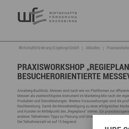
Berufsnachwuchs & Fachkräfte
aktuelle Angebote & Projekte
Wirtschaftsservice
Neuigkeiten
Ansprechpartner & Kontakt
Wirtschaftsförderung Erzgebirge GmbH
Aktuelles
Praxisworkshop
Hier finden Sie unsere aktuellen Angebote und
Projekte
Partner vernetzen
Berufsnachwuchs & Fachkräfte
Talente integrieren
PRAXISWORKSHOP „REGIEPLAN 
BESUCHERORIENTIERTE MESSE
Veranstaltungen
DGE
Fachkräfte finden
Gründung, Förderung und Investition
Nachwuchs finden
Talente finden
Innovation- und Technologietransfer
Talente binden
Annaberg-Buchholz. Messen sind nach wie vor Plattformen zur effizien
Messen als zweitwichtigstes Instrument im Marketing-Mix nach der eig
Produkten und Dienstleistungen. Weitere Voraussetzungen sind die profe
Nachbereitung. Damit die Messebeteiligung zu einer erfolgreichen Marke
und Kunden im Mittelpunkt des „Regieplans“ stehen. Ein praxisbezogen
Miet- und Veranstaltungsangebote
Gründer- & Dienstleistungszentrum (GDZ)
anderen Teilnehmern Tipps zu Planung und Umsetzung.
Die Teilnehmerzahl ist auf 15 begrenzt.
Annaberg