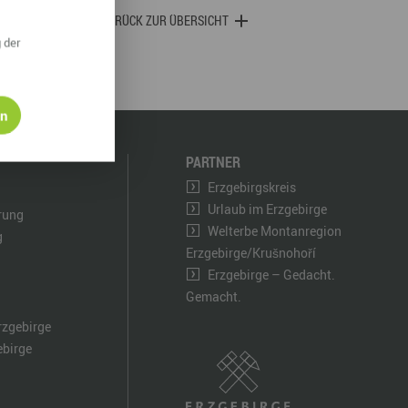
derwege
Radrouten
Wegewarte
ZURÜCK ZUR ÜBERSICHT
 der
pennetz
en
PARTNER
Erzgebirgskreis
Urlaub im Erzgebirge
ärung
Welterbe Montanregion
g
Erzgebirge/Krušnohoří
Erzgebirge – Gedacht.
Gemacht.
rzgebirge
ebirge