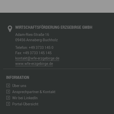
WIRTSCHAFTSFÖRDERUNG ERZGEBIRGE GMBH
Adam-Ries-Straße 16
09456
Annaberg-Buchholz
Telefon:
+49 3733 145 0
Fax:
+49 3733 145 145
kontakt@wfe-erzgebirge.de
www.wfe-erzgebirge.de
INFORMATION
Über uns
Ansprechpartner & Kontakt
Wir bei LinkedIn
Portal-Übersicht