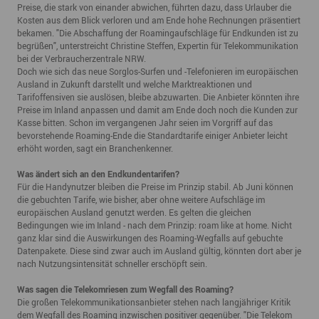
Preise, die stark von einander abwichen, führten dazu, dass Urlauber die
Kosten aus dem Blick verloren und am Ende hohe Rechnungen präsentiert
bekamen. "Die Abschaffung der Roamingaufschläge für Endkunden ist zu
begrüßen", unterstreicht Christine Steffen, Expertin für Telekommunikation
bei der Verbraucherzentrale NRW.
Doch wie sich das neue Sorglos-Surfen und -Telefonieren im europäischen
Ausland in Zukunft darstellt und welche Marktreaktionen und
Tarifoffensiven sie auslösen, bleibe abzuwarten. Die Anbieter könnten ihre
Preise im Inland anpassen und damit am Ende doch noch die Kunden zur
Kasse bitten. Schon im vergangenen Jahr seien im Vorgriff auf das
bevorstehende Roaming-Ende die Standardtarife einiger Anbieter leicht
erhöht worden, sagt ein Branchenkenner.
Was ändert sich an den Endkundentarifen?
Für die Handynutzer bleiben die Preise im Prinzip stabil. Ab Juni können
die gebuchten Tarife, wie bisher, aber ohne weitere Aufschläge im
europäischen Ausland genutzt werden. Es gelten die gleichen
Bedingungen wie im Inland - nach dem Prinzip: roam like at home. Nicht
ganz klar sind die Auswirkungen des Roaming-Wegfalls auf gebuchte
Datenpakete. Diese sind zwar auch im Ausland gültig, könnten dort aber je
nach Nutzungsintensität schneller erschöpft sein.
Was sagen die Telekomriesen zum Wegfall des Roaming?
Die großen Telekommunikationsanbieter stehen nach langjähriger Kritik
dem Wegfall des Roaming inzwischen positiver gegenüber. "Die Telekom