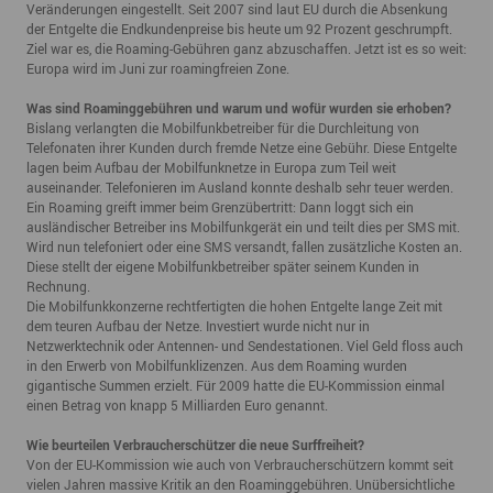
Veränderungen eingestellt. Seit 2007 sind laut EU durch die Absenkung
der Entgelte die Endkundenpreise bis heute um 92 Prozent geschrumpft.
Ziel war es, die Roaming-Gebühren ganz abzuschaffen. Jetzt ist es so weit:
Europa wird im Juni zur roamingfreien Zone.
Was sind Roaminggebühren und warum und wofür wurden sie erhoben?
Bislang verlangten die Mobilfunkbetreiber für die Durchleitung von
Telefonaten ihrer Kunden durch fremde Netze eine Gebühr. Diese Entgelte
lagen beim Aufbau der Mobilfunknetze in Europa zum Teil weit
auseinander. Telefonieren im Ausland konnte deshalb sehr teuer werden.
Ein Roaming greift immer beim Grenzübertritt: Dann loggt sich ein
ausländischer Betreiber ins Mobilfunkgerät ein und teilt dies per SMS mit.
Wird nun telefoniert oder eine SMS versandt, fallen zusätzliche Kosten an.
Diese stellt der eigene Mobilfunkbetreiber später seinem Kunden in
Rechnung.
Die Mobilfunkkonzerne rechtfertigten die hohen Entgelte lange Zeit mit
dem teuren Aufbau der Netze. Investiert wurde nicht nur in
Netzwerktechnik oder Antennen- und Sendestationen. Viel Geld floss auch
in den Erwerb von Mobilfunklizenzen. Aus dem Roaming wurden
gigantische Summen erzielt. Für 2009 hatte die EU-Kommission einmal
einen Betrag von knapp 5 Milliarden Euro genannt.
Wie beurteilen Verbraucherschützer die neue Surffreiheit?
Von der EU-Kommission wie auch von Verbraucherschützern kommt seit
vielen Jahren massive Kritik an den Roaminggebühren. Unübersichtliche