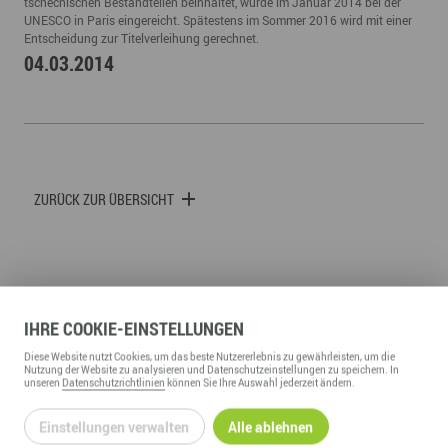
tschechischen Bestandteilen beinhaltet, wurde im Januar 2014 bei der
UNESCO in Paris eingereicht. Spätestens im Sommer 2016 wird mit einer
Entscheidung zur Titelverleihung gerechnet.
04.03.2014
ZURÜCK ZUR ÜBERSICHT
IHRE
COOKIE
-EINSTELLUNGEN
WIRTSCHAFTSFÖRDERUNG ERZGEBIRGE GMBH
Diese
Website
nutzt Cookies, um das beste Nutzererlebnis zu gewährleisten, um die
Nutzung der
Website
zu analysieren und Datenschutzeinstellungen zu speichern. In
Adam-Ries-Straße 16
unseren
Datenschutzrichtlinien
können Sie Ihre Auswahl jederzeit ändern.
09456
Annaberg-Buchholz
Einstellungen verwalten
Alle ablehnen
Telefon:
+49 3733 145 0
Fax:
+49 3733 145 145