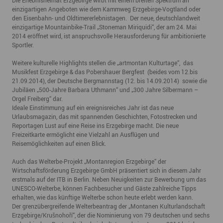
Die Erlebnisheimat Erzgebirge wirbt mit einem breiten Spektrum an
einzigartigen Angeboten wie dem Kammweg Erzgebirge-Vogtland oder
den Eisenbahn- und Oldtimererlebnistagen. Der neue, deutschlandweit
einzigartige Mountainbike-Trail „Stoneman Miriquidi“, der am 24. Mai
2014 eröffnet wird, ist anspruchsvolle Herausforderung für ambitionierte
Sportler.
Weitere kulturelle Highlights stellen die „artmontan Kulturtage“, das
Musikfest Erzgebirge & das Pobershauer Bergfest (beides vom 12.bis
21.09.2014), der Deutsche Bergmannstag (12. bis 14.09.2014) sowie die
Jubiläen „500-Jahre Barbara Uthmann“ und „300 Jahre Silbermann –
Orgel Freiberg“ dar.
Ideale Einstimmung auf ein ereignisreiches Jahr ist das neue
Urlaubsmagazin, das mit spannenden Geschichten, Fotostrecken und
Reportagen Lust auf eine Reise ins Erzgebirge macht. Die neue
Freizeitkarte ermöglicht eine Vielzahl an Ausflügen und
Reisemöglichkeiten auf einen Blick.
Auch das Welterbe-Projekt „Montanregion Erzgebirge“ der
Wirtschaftsförderung Erzgebirge GmbH präsentiert sich in diesem Jahr
erstmals auf der ITB in Berlin. Neben Neuigkeiten zur Bewerbung um das
UNESCO-Welterbe, können Fachbesucher und Gäste zahlreiche Tipps
erhalten, wie das künftige Welterbe schon heute erlebt werden kann.
Der grenzübergreifende Welterbeantrag der „Montanen Kulturlandschaft
Erzgebirge/Krušnohoří“, der die Nominierung von 79 deutschen und sechs