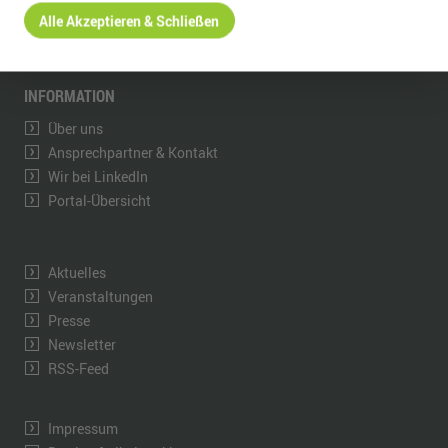
Alle Akzeptieren & Schließen
kontakt@wfe-erzgebirge.de
www.wfe-erzgebirge.de
INFORMATION
Über uns
Ansprechpartner & Kontakt
Wir bei LinkedIn
Portal-Übersicht
Aktuelles
Veranstaltungen
Presse
Newsletter
RSS-Feed
Impressum