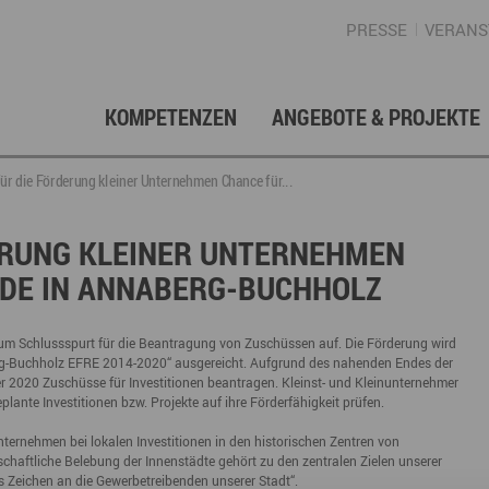
PRESSE
VERANS
KOMPETENZEN
ANGEBOTE & PROJEKTE
Gründung, Förderung & Investition
Projektarchiv
Berufs- & Studienorientierung
Presse
Gesellschafterstruktur
Inno
Regi
News
Enga
ür die Förderung kleiner Unternehmen Chance für...
Fördermittelberatung
Angebote für Schüler
Angebote für Lehrer
Gewerbeflächen – Immobilien
Mar
ERUNG KLEINER UNTERNEHMEN
DE IN ANNABERG-BUCHHOLZ
Geschichte
Gründen im Erzgebirge
Angebote für Unternehmen
Investition
Regionale Koordination
Nachfolge
Str
Unternehmensdatenbank
Arbeitskreis Schule-Wirtschaft
zum Schlussspurt für die Beantragung von Zuschüssen auf. Die Förderung wird
-Buchholz EFRE 2014-2020“ ausgereicht. Aufgrund des nahenden Endes der
 2020 Zuschüsse für Investitionen beantragen. Kleinst- und Kleinunternehmer
lante Investitionen bzw. Projekte auf ihre Förderfähigkeit prüfen.
Regionalmarketing & -entwicklung
Touristische Infrastruktur
Tour
Ansp
ternehmen bei lokalen Investitionen in den historischen Zentren von
chaftliche Belebung der Innenstädte gehört zu den zentralen Zielen unserer
s Zeichen an die Gewerbetreibenden unserer Stadt“.