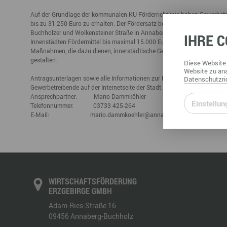
Büro- & Gewerberäume mieten
Auf der Grundlage der kommunalen KU-Förderrichtlinie haben Gewerbetr
Gewerberäume mieten
Veranstaltungsmanagemen
bis zu 31.250 Euro zu erhalten. Der Fördersatz beträgt maximal 50 Pro
Ausstellungsflächen mieten
Buchholzer und Wolkensteiner Straße in Annaberg sowie der Karlsbader 
IHRE
C
Ausstellungsflächen mieten
Innenstädten Fördermittel bis maximal 15.000 Euro zu einem Fördersatz
Veranstaltungsmanagement
Maßnahmen, die dazu dienen, innerstädtische Gewerbebetriebe neu anzusi
gestalten.
Diese
Website
Website
zu ana
Antragsunterlagen sowie alle Informationen zur Förderung, zur Abgren
Datenschutzric
Gewerbetreibende auf der Internetseite der Stadt Annaberg-Buchholz.
w
Ansprechpartner: Mario Dammköhler
Einstellun
Telefonnummer: 03733 425-264
E-Mail: mario.dammkoehler@annaberg-buchholz.de
WIRTSCHAFTSFÖRDERUNG
ERZGEBIRGE GMBH
Adam-Ries-Straße 16
09456
Annaberg-Buchholz