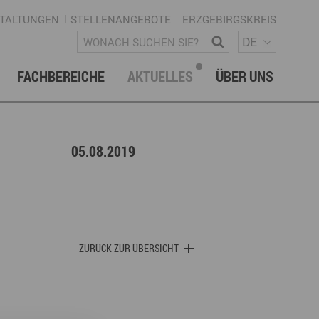
TALTUNGEN
STELLENANGEBOTE
ERZGEBIRGSKREIS
SPRACH
Wonach suchen Sie?
DE
FACHBEREICHE
AKTUELLES
ÜBER UNS
vation & Technologietransfer
onalmanagement Erzgebirge
letter
gement & Netzwerke
05.08.2019
ke ERZGEBIRGE
Strategie
uktur Regionalmanagement
ZURÜCK ZUR ÜBERSICHT
istische Infrastruktur & Wegenetz
rechpartner & Kontakt