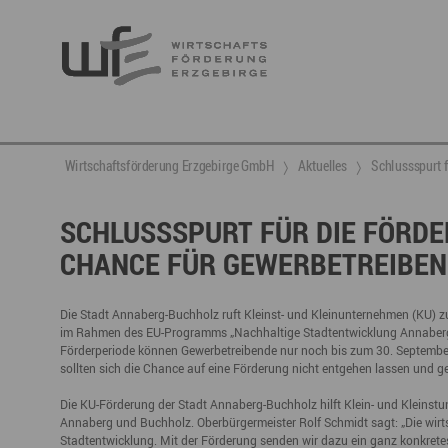
Berufsnachwuchs & Fachkräfte
aktuelle Angebote & Projekte
Wirtschaftsservice
Neuigkeiten
Ansprechpartner & Kontakt
Wirtschaftsförderung Erzgebirge GmbH
Aktuelles
Schlussspurt f
Hier finden Sie unsere aktuellen Angebote und
Projekte
Partner vernetzen
Berufsnachwuchs & Fachkräfte
Talente integrieren
SCHLUSSSPURT FÜR DIE FÖRD
CHANCE FÜR GEWERBETREIBEN
Veranstaltungen
DGE
Fachkräfte finden
Gründung, Förderung und Investition
Nachwuchs finden
Talente finden
Innovation- und Technologietransfer
Talente binden
Die Stadt Annaberg-Buchholz ruft Kleinst- und Kleinunternehmen (KU) 
im Rahmen des EU-Programms „Nachhaltige Stadtentwicklung Annaberg
Förderperiode können Gewerbetreibende nur noch bis zum 30. September
sollten sich die Chance auf eine Förderung nicht entgehen lassen und gep
Miet- und Veranstaltungsangebote
Gründer- & Dienstleistungszentrum (GDZ)
Die KU-Förderung der Stadt Annaberg-Buchholz hilft Klein- und Kleinstun
Annaberg und Buchholz. Oberbürgermeister Rolf Schmidt sagt: „Die wirts
Annaberg
Stadtentwicklung. Mit der Förderung senden wir dazu ein ganz konkrete