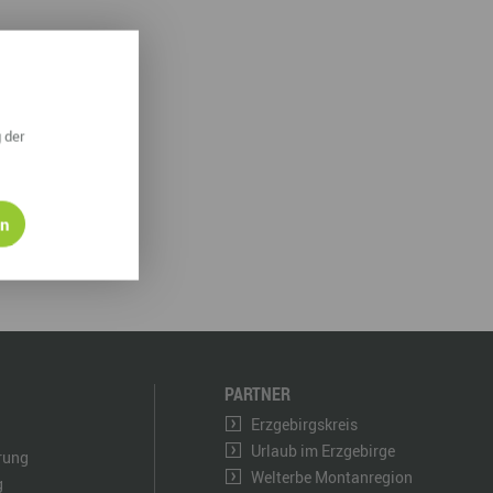
derwege
Radrouten
Wegewarte
pennetz
 der
en
PARTNER
Erzgebirgskreis
Urlaub im Erzgebirge
ärung
Welterbe Montanregion
g