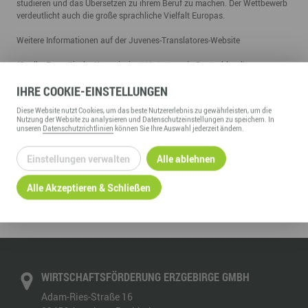
studieren und das Übersetzen zu ihrem Beruf zu machen. Der Wettbewerb
verdeutlicht auch die große sprachliche Vielfalt Europas.
Weitere Informationen auf der
Juvenes-Translatores-Website
(Quelle: Europäische Kommission/ Vertretung in Deutschland)
01.09.2017
IHRE
COOKIE
-EINSTELLUNGEN
Diese
Website
nutzt Cookies, um das beste Nutzererlebnis zu gewährleisten, um die
Nutzung der
Website
zu analysieren und Datenschutzeinstellungen zu speichern. In
unseren
Datenschutzrichtlinien
können Sie Ihre Auswahl jederzeit ändern.
Einstellungen verwalten
Alle ablehnen
ZURÜCK ZUR ÜBERSICHT
Alle Akzeptieren & Schließen
WIRTSCHAFTSFÖRDERUNG ERZGEBIRGE GMBH
Adam-Ries-Straße 16