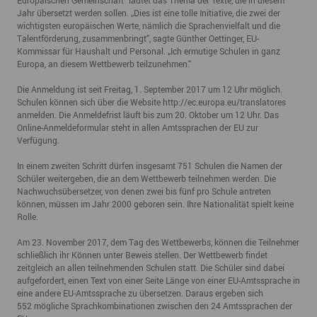
Europäischen Gemeinschaft“ lautet das Thema der Texte, die in diesem
Jahr übersetzt werden sollen. „Dies ist eine tolle Initiative, die zwei der
wichtigsten europäischen Werte, nämlich die Sprachenvielfalt und die
Talentförderung, zusammenbringt“, sagte Günther Oettinger, EU-
Kommissar für Haushalt und Personal. „Ich ermutige Schulen in ganz
Europa, an diesem Wettbewerb teilzunehmen.“
Die Anmeldung ist seit Freitag, 1. September 2017 um 12 Uhr möglich.
Schulen können sich über die Website
http://ec.europa.eu/translatores
anmelden. Die Anmeldefrist läuft bis zum 20. Oktober um 12 Uhr. Das
Online-Anmeldeformular steht in allen Amtssprachen der EU zur
Verfügung.
In einem zweiten Schritt dürfen insgesamt 751 Schulen die Namen der
Schüler weitergeben, die an dem Wettbewerb teilnehmen werden. Die
Nachwuchsübersetzer, von denen zwei bis fünf pro Schule antreten
können, müssen im Jahr 2000 geboren sein. Ihre Nationalität spielt keine
Rolle.
Am 23. November 2017, dem Tag des Wettbewerbs, können die Teilnehmer
schließlich ihr Können unter Beweis stellen. Der Wettbewerb findet
zeitgleich an allen teilnehmenden Schulen statt. Die Schüler sind dabei
aufgefordert, einen Text von einer Seite Länge von einer EU-Amtssprache in
eine andere EU-Amtssprache zu übersetzen. Daraus ergeben sich
552 mögliche Sprachkombinationen zwischen den 24 Amtssprachen der