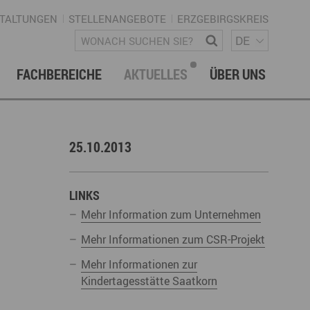
TALTUNGEN
STELLENANGEBOTE
ERZGEBIRGSKREIS
SPRACH
Wonach suchen Sie?
DE
FACHBEREICHE
AKTUELLES
ÜBER UNS
vation & Technologietransfer
onalmanagement Erzgebirge
letter
gement & Netzwerke
25.10.2013
ke ERZGEBIRGE
Strategie
uktur Regionalmanagement
LINKS
Mehr Information zum Unternehmen
Mehr Informationen zum CSR-Projekt
Mehr Informationen zur
istische Infrastruktur & Wegenetz
rechpartner & Kontakt
Kindertagesstätte Saatkorn