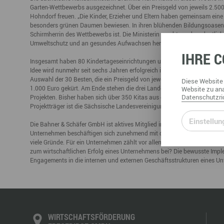
Garten-Wettbewerbs ausgezeichnet. Über ein Preisgeld von jeweils 2.500
Büro- & Gewerberäume mieten
Hohndorf freuen. „Die Kinder, Erzieher und Eltern haben gemeinsam eine 
Gewerberäume mieten
Veranstaltungsmanagemen
besonders grünen Daumen bewiesen. In ihren blühenden Bildungsoasen könn
Ausstellungsflächen mieten
Schirmherrin des Wettbewerbs ist. Die Ministerin machte zudem deutlich, 
Ausstellungsflächen mieten
Umweltschutz und an gesundes Aufwachsen herangeführt werden. „Kinder l
Veranstaltungsmanagement
IHRE
C
Insgesamt haben 80 Kindertageseinrichtungen unter dem Motto „Unser K
Idee wird nunmehr seit sechs Jahren erfolgreich in einem dreistufigen Ve
Auswahl der 30 Besten, die ein Preisgeld von jeweils 400 Euro erhalten. 
Diese
Website
1.000 Euro gekürt. Am Ende stehen die drei Landessieger fest. Neben den
Website
zu ana
Datenschutzric
Projekten. Bisher haben sich über 350 Kitas aus ganz Sachsen an dem W
Projektträger ist die Sächsische Landesvereinigung für Gesundheitsförde
Einstellun
Die Bahner & Schäfer GmbH ist aktives Mitglied im CSRnetERZ-Projekt d
Unternehmen beschäftigen sich zunehmend mit der Thematik gesellschaft
viele Gründe. Für ein Unternehmen zählt vor allem der ökonomische Erfo
zum wirtschaftlichen Erfolg eines Unternehmens bei? Die bewusste Imple
Engagements in die internen und externen Geschäftsstrukturen eines U
WIRTSCHAFTSFÖRDERUNG