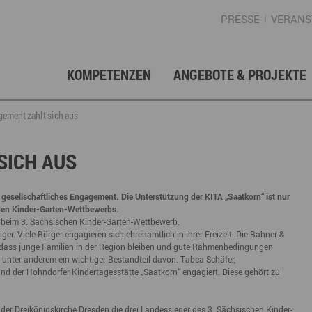
PRESSE
VERANS
KOMPETENZEN
ANGEBOTE & PROJEKTE
Gründung, Förderung & Investition
Projektarchiv
Berufs- & Studienorientierung
Presse
Gesellschafterstruktur
Inno
Regi
News
Enga
gement zahlt sich aus
Fördermittelberatung
Angebote für Schüler
Angebote für Lehrer
Gewerbeflächen – Immobilien
Mar
SICH AUS
Geschichte
Gründen im Erzgebirge
Angebote für Unternehmen
Investition
Regionale Koordination
Nachfolge
Str
 gesellschaftliches Engagement. Die Unterstützung der KITA „Saatkorn“ ist nur
schen Kinder-Garten-Wettbewerbs.
Unternehmensdatenbank
Arbeitskreis Schule-Wirtschaft
er beim 3. Sächsischen Kinder-Garten-Wettbewerb.
r. Viele Bürger engagieren sich ehrenamtlich in ihrer Freizeit. Die Bahner &
, dass junge Familien in der Region bleiben und gute Rahmenbedingungen
unter anderem ein wichtiger Bestandteil davon. Tabea Schäfer,
and der Hohndorfer Kindertagesstätte „Saatkorn“ engagiert. Diese gehört zu
Regionalmarketing & -entwicklung
Touristische Infrastruktur
Tour
Ansp
 der Dreikönigskirche Dresden die drei Landessieger des 3. Sächsischen Kinder-