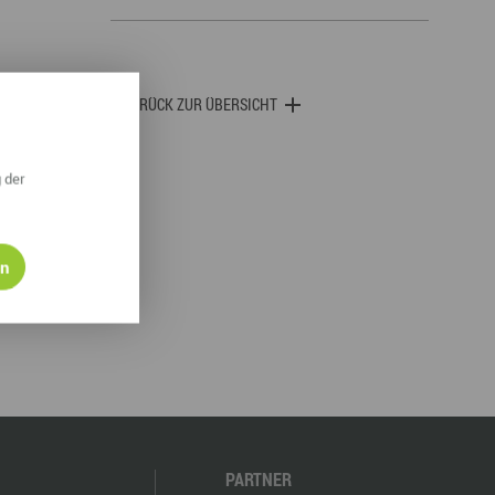
derwege
Radrouten
Wegewarte
pennetz
ZURÜCK ZUR ÜBERSICHT
 der
en
PARTNER