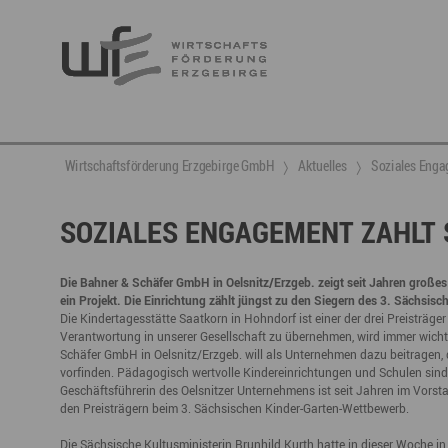
Berufsnachwuchs & Fachkräfte
aktuelle Angebote & Projekte
Wirtschaftsservice
Neuigkeiten
Ansprechpartner & Kontakt
Wirtschaftsförderung Erzgebirge GmbH
Aktuelles
Soziales Enga
Hier finden Sie unsere aktuellen Angebote und
Projekte
Partner vernetzen
Berufsnachwuchs & Fachkräfte
Talente integrieren
SOZIALES ENGAGEMENT ZAHLT 
Veranstaltungen
DGE
Fachkräfte finden
Gründung, Förderung und Investition
Nachwuchs finden
Die Bahner & Schäfer GmbH in Oelsnitz/Erzgeb. zeigt seit Jahren großes
ein Projekt. Die Einrichtung zählt jüngst zu den Siegern des 3. Sächsi
Talente finden
Innovation- und Technologietransfer
Talente binden
Die Kindertagesstätte Saatkorn in Hohndorf ist einer der drei Preisträg
Verantwortung in unserer Gesellschaft zu übernehmen, wird immer wichtige
Schäfer GmbH in Oelsnitz/Erzgeb. will als Unternehmen dazu beitragen
vorfinden. Pädagogisch wertvolle Kindereinrichtungen und Schulen sind 
Geschäftsführerin des Oelsnitzer Unternehmens ist seit Jahren im Vorst
Miet- und Veranstaltungsangebote
Gründer- & Dienstleistungszentrum (GDZ)
den Preisträgern beim 3. Sächsischen Kinder-Garten-Wettbewerb.
Annaberg
Die Sächsische Kultusministerin Brunhild Kurth hatte in dieser Woche in