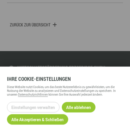
ZURÜCK ZUR ÜBERSICHT
WIRTSCHAFTSFÖRDERUNG ERZGEBIRGE GMBH
Adam-Ries-Straße 16
IHRE
COOKIE
-EINSTELLUNGEN
09456
Annaberg-Buchholz
Diese
Website
nutzt Cookies, um das beste Nutzererlebnis zu gewährleisten, um die
Telefon:
+49 3733 145 0
Nutzung der
Website
zu analysieren und Datenschutzeinstellungen zu speichern. In
unseren
Datenschutzrichtlinien
können Sie Ihre Auswahl jederzeit ändern.
Fax:
+49 3733 145 145
kontakt@wfe-erzgebirge.de
Einstellungen verwalten
Alle ablehnen
www.wfe-erzgebirge.de
Alle Akzeptieren & Schließen
INFORMATION