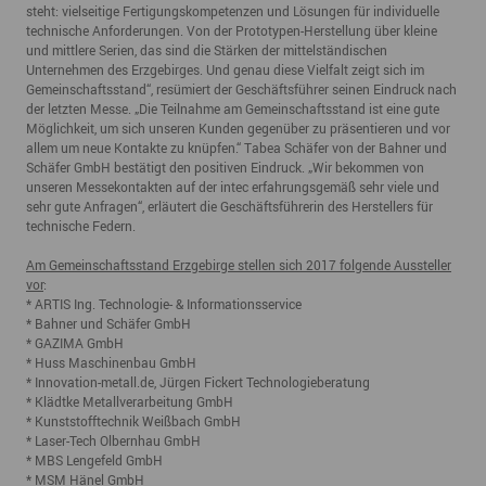
steht: vielseitige Fertigungskompetenzen und Lösungen für individuelle
technische Anforderungen. Von der Prototypen-Herstellung über kleine
und mittlere Serien, das sind die Stärken der mittelständischen
Unternehmen des Erzgebirges. Und genau diese Vielfalt zeigt sich im
Gemeinschaftsstand“, resümiert der Geschäftsführer seinen Eindruck nach
der letzten Messe. „Die Teilnahme am Gemeinschaftsstand ist eine gute
Möglichkeit, um sich unseren Kunden gegenüber zu präsentieren und vor
allem um neue Kontakte zu knüpfen.“ Tabea Schäfer von der Bahner und
Schäfer GmbH bestätigt den positiven Eindruck. „Wir bekommen von
unseren Messekontakten auf der intec erfahrungsgemäß sehr viele und
sehr gute Anfragen“, erläutert die Geschäftsführerin des Herstellers für
technische Federn.
Am Gemeinschaftsstand Erzgebirge stellen sich 2017 folgende Aussteller
vor
:
* ARTIS Ing. Technologie- & Informationsservice
* Bahner und Schäfer GmbH
* GAZIMA GmbH
* Huss Maschinenbau GmbH
* Innovation-metall.de, Jürgen Fickert Technologieberatung
* Klädtke Metallverarbeitung GmbH
* Kunststofftechnik Weißbach GmbH
* Laser-Tech Olbernhau GmbH
* MBS Lengefeld GmbH
* MSM Hänel GmbH