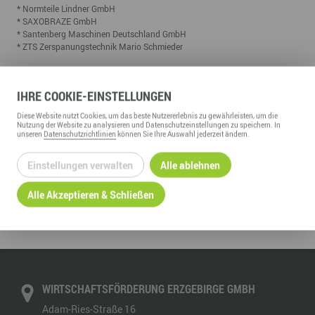
* Normteile Lindner GmbH
* SAXOBRAZE GmbH
* Santenberg Maschinen Deutschland GmbH
* ZTS Zerspanungstechnik Mario Schmieder
(Quelle: Erzgebirgskreis)
07.03.2017
IHRE
COOKIE
-EINSTELLUNGEN
Diese
Website
nutzt Cookies, um das beste Nutzererlebnis zu gewährleisten, um die
Nutzung der
Website
zu analysieren und Datenschutzeinstellungen zu speichern. In
unseren
Datenschutzrichtlinien
können Sie Ihre Auswahl jederzeit ändern.
Einstellungen verwalten
Alle ablehnen
ZURÜCK ZUR ÜBERSICHT
Alle Akzeptieren & Schließen
WIRTSCHAFTSFÖRDERUNG ERZGEBIRGE GMBH
Adam-Ries-Straße 16