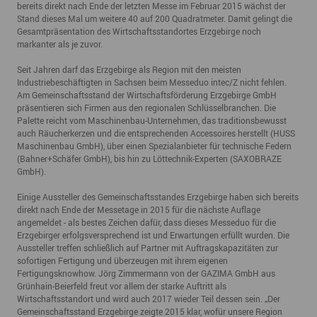
bereits direkt nach Ende der letzten Messe im Februar 2015 wächst der
Stand dieses Mal um weitere 40 auf 200 Quadratmeter. Damit gelingt die
Gesamtpräsentation des Wirtschaftsstandortes Erzgebirge noch
markanter als je zuvor.
Seit Jahren darf das Erzgebirge als Region mit den meisten
Industriebeschäftigten in Sachsen beim Messeduo intec/Z nicht fehlen.
Am Gemeinschaftsstand der Wirtschaftsförderung Erzgebirge GmbH
präsentieren sich Firmen aus den regionalen Schlüsselbranchen. Die
Palette reicht vom Maschinenbau-Unternehmen, das traditionsbewusst
auch Räucherkerzen und die entsprechenden Accessoires herstellt (HUSS
Maschinenbau GmbH), über einen Spezialanbieter für technische Federn
(Bahner+Schäfer GmbH), bis hin zu Löttechnik-Experten (SAXOBRAZE
GmbH).
Einige Aussteller des Gemeinschaftsstandes Erzgebirge haben sich bereits
direkt nach Ende der Messetage in 2015 für die nächste Auflage
angemeldet - als bestes Zeichen dafür, dass dieses Messeduo für die
Erzgebirger erfolgsversprechend ist und Erwartungen erfüllt wurden. Die
Aussteller treffen schließlich auf Partner mit Auftragskapazitäten zur
sofortigen Fertigung und überzeugen mit ihrem eigenen
Fertigungsknowhow. Jörg Zimmermann von der GAZIMA GmbH aus
Grünhain-Beierfeld freut vor allem der starke Auftritt als
Wirtschaftsstandort und wird auch 2017 wieder Teil dessen sein. „Der
Gemeinschaftsstand Erzgebirge zeigte 2015 klar, wofür unsere Region