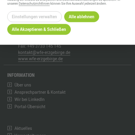
unseren
Datenschutzrichtlinien
können Sie Ihre Auswahl jederzeit ändern.
WIRTSCHAFTSFÖRDERUNG ERZGEBIRGE GMBH
Einstellungen verwalten
Alle ablehnen
Adam-Ries-Straße 16
Alle Akzeptieren & Schließen
09456
Annaberg-Buchholz
Telefon:
+49 3733 145 0
Fax:
+49 3733 145 145
kontakt@wfe-erzgebirge.de
www.wfe-erzgebirge.de
INFORMATION
Über uns
Ansprechpartner & Kontakt
Wir bei LinkedIn
Portal-Übersicht
Aktuelles