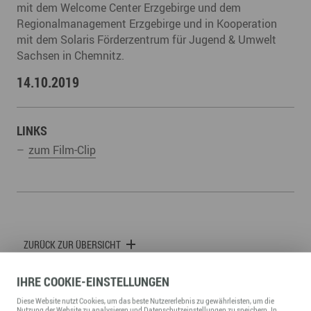
mit dem Welcome Center Erzgebirge und dem
Regionalmanagement Erzgebirge und in Kooperation
mit dem Solaris Förderzentrum für Jugend & Umwelt
Sachsen in Chemnitz.
14.10.2019
LINKS
zum Film-Clip
ZURÜCK ZUR ÜBERSICHT
IHRE
COOKIE
-EINSTELLUNGEN
Diese
Website
nutzt Cookies, um das beste Nutzererlebnis zu gewährleisten, um die
Nutzung der
Website
zu analysieren und Datenschutzeinstellungen zu speichern. In