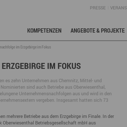
PRESSE
VERANS
KOMPETENZEN
ANGEBOTE & PROJEKTE
Gründung, Förderung & Investition
Projektarchiv
Berufs- & Studienorientierung
Presse
Gesellschafterstruktur
Inno
Regi
News
Enga
achfolge im Erzgebirge im Fokus
Fördermittelberatung
Angebote für Schüler
Angebote für Lehrer
Gewerbeflächen – Immobilien
Mar
ERZGEBIRGE IM FOKUS
Geschichte
Gründen im Erzgebirge
Angebote für Unternehmen
Investition
Regionale Koordination
Nachfolge
Str
en es zehn Unternehmen aus Chemnitz, Mittel- und
Unternehmensdatenbank
Arbeitskreis Schule-Wirtschaft
Nominierten sind auch Betriebe aus Oberwiesenthal,
 gelungene Unternehmensnachfolgen aus und wird in den
nternehmensextern vergeben. Insgesamt hatten sich 73
Regionalmarketing & -entwicklung
Touristische Infrastruktur
Tour
Ansp
n mehrere Betriebe aus dem Erzgebirge im Finale. In der
ck Oberwiesenthal Betriebsgesellschaft mbH aus