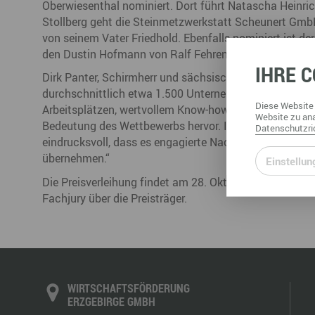
Oberwiesenthal nominiert. Dort führt Natascha Heinric
Büro- & Gewerberäume mieten
Stollberg geht die Steinmetzwerkstatt Scheunert Gmb
Gewerberäume mieten
Veranstaltungsmanagemen
von seinem Vater Friedhold. Ebenfalls nominiert ist d
Ausstellungsflächen mieten
den Dustin Hofmann von Ralf Fehrenbach übernimmt.
Ausstellungsflächen mieten
IHRE
C
Veranstaltungsmanagement
Dirk Panter, Schirmherr und sächsischer Wirtschaftsmin
durchschnittlich etwa 1.500 Unternehmensnachfolgen 
Diese
Website
Arbeitsplätzen, wertvollem Know-how und regionaler 
Website
zu ana
Bedeutung des Wettbewerbs hervor. IHK-Präsident Max
Datenschutzric
eindrucksvoll, dass es engagierte Nachfolgerinnen und 
übernehmen.“
Einstellun
Die Preisverleihung findet am 28. Oktober 2025 auf Sch
Fachjury über die Preisträger.
WIRTSCHAFTSFÖRDERUNG
ERZGEBIRGE GMBH