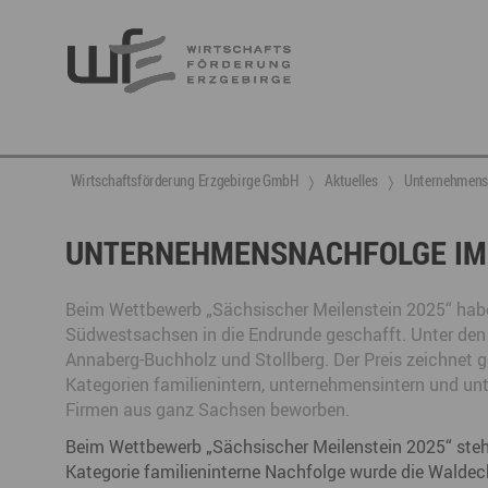
Berufsnachwuchs & Fachkräfte
aktuelle Angebote & Projekte
Wirtschaftsservice
Neuigkeiten
Ansprechpartner & Kontakt
Wirtschaftsförderung Erzgebirge GmbH
Aktuelles
Unternehmensn
Hier finden Sie unsere aktuellen Angebote und
Projekte
Partner vernetzen
Berufsnachwuchs & Fachkräfte
Talente integrieren
UNTERNEHMENSNACHFOLGE IM 
Veranstaltungen
DGE
Fachkräfte finden
Gründung, Förderung und Investition
Nachwuchs finden
Beim Wettbewerb „Sächsischer Meilenstein 2025“ hab
Talente finden
Innovation- und Technologietransfer
Talente binden
Südwestsachsen in die Endrunde geschafft. Unter den 
Annaberg-Buchholz und Stollberg. Der Preis zeichnet
Kategorien familienintern, unternehmensintern und u
Firmen aus ganz Sachsen beworben.
Miet- und Veranstaltungsangebote
Gründer- & Dienstleistungszentrum (GDZ)
Beim Wettbewerb „Sächsischer Meilenstein 2025“ stehe
Annaberg
Kategorie familieninterne Nachfolge wurde die Walde