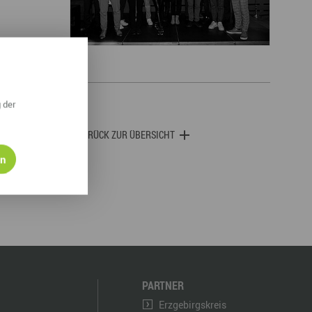
derwege
Radrouten
Wegewarte
pennetz
 der
ZURÜCK ZUR ÜBERSICHT
en
PARTNER
Erzgebirgskreis