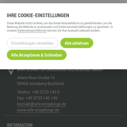
IHRE
COOKIE
-EINSTELLUNGEN
Diese
Website
nutzt Cookies, um das beste Nutzererlebnis zu gewährleisten, um die
Nutzung der
Website
zu analysieren und Datenschutzeinstellungen zu speichern. In
ZURÜCK ZUR ÜBERSICHT
unseren
Datenschutzrichtlinien
können Sie Ihre Auswahl jederzeit ändern.
Einstellungen verwalten
Alle ablehnen
Alle Akzeptieren & Schließen
WIRTSCHAFTSFÖRDERUNG ERZGEBIRGE GMBH
Adam-Ries-Straße 16
09456
Annaberg-Buchholz
Telefon:
+49 3733 145 0
Fax:
+49 3733 145 145
kontakt@wfe-erzgebirge.de
www.wfe-erzgebirge.de
INFORMATION