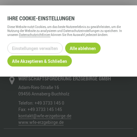
IHRE
COOKIE
-EINSTELLUNGEN
Diese
Website
nutzt Cookies, um das beste Nutzererlebnis zu gewährleisten, um die
Nutzung der
Website
zu analysieren und Datenschutzeinstellungen zu speichern. In
ZURÜCK ZUR ÜBERSICHT
unseren
Datenschutzrichtlinien
können Sie Ihre Auswahl jederzeit ändern.
Einstellungen verwalten
Alle ablehnen
Alle Akzeptieren & Schließen
WIRTSCHAFTSFÖRDERUNG ERZGEBIRGE GMBH
Adam-Ries-Straße 16
09456
Annaberg-Buchholz
Telefon:
+49 3733 145 0
Fax:
+49 3733 145 145
kontakt@wfe-erzgebirge.de
www.wfe-erzgebirge.de