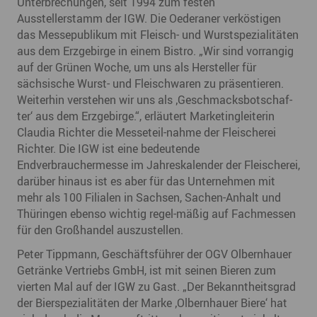
Unterbrechungen, seit 1994 zum festen
Ausstellerstamm der IGW. Die Oederaner verköstigen
das Messepublikum mit Fleisch- und Wurstspezialitäten
aus dem Erzgebirge in einem Bistro. „Wir sind vorrangig
auf der Grünen Woche, um uns als Hersteller für
sächsische Wurst- und Fleischwaren zu präsentieren.
Weiterhin verstehen wir uns als ‚Geschmacksbotschaf-
ter‘ aus dem Erzgebirge.“, erläutert Marketingleiterin
Claudia Richter die Messeteil-nahme der Fleischerei
Richter. Die IGW ist eine bedeutende
Endverbrauchermesse im Jahreskalender der Fleischerei,
darüber hinaus ist es aber für das Unternehmen mit
mehr als 100 Filialen in Sachsen, Sachen-Anhalt und
Thüringen ebenso wichtig regel-mäßig auf Fachmessen
für den Großhandel auszustellen.
Peter Tippmann, Geschäftsführer der OGV Olbernhauer
Getränke Vertriebs GmbH, ist mit seinen Bieren zum
vierten Mal auf der IGW zu Gast. „Der Bekanntheitsgrad
der Bierspezialitäten der Marke ‚Olbernhauer Biere‘ hat