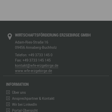
WIRTSCHAFTSFÖRDERUNG ERZGEBIRGE GMBH
Adam-Ries-Straße 16
09456
Annaberg-Buchholz
Telefon:
+49 3733 145 0
Fax:
+49 3733 145 145
kontakt@wfe-erzgebirge.de
www.wfe-erzgebirge.de
INFORMATION
Über uns
Ansprechpartner & Kontakt
Wir bei LinkedIn
Portal-Übersicht