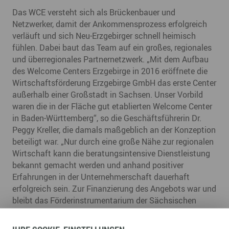
Das WCE versteht sich als Brückenbauer und
Netzwerker, damit der Ankommensprozess erfolgreich
verläuft und sich Neu-Erzgebirger schnell heimisch
fühlen. Dabei baut das Team auf ein großes, regionales
und überregionales Partnernetzwerk. „Mit dem Aufbau
des Welcome Centers Erzgebirge in 2016 eröffnete die
Wirtschaftsförderung Erzgebirge GmbH das erste Center
außerhalb einer Großstadt in Sachsen. Unser Vorbild
waren die in der Fläche gut etablierten Welcome Center
in Baden-Württemberg“, so die Geschäftsführerin Dr.
Peggy Kreller, die damals maßgeblich an der Konzeption
beteiligt war. „Nur durch eine große Nähe zur regionalen
Wirtschaft kann die beratungsintensive Dienstleistung
bekannt gemacht werden und anhand positiver
Erfahrungen in der Unternehmerschaft dauerhaft
erfolgreich sein. Zur Finanzierung des Angebots war und
bleibt das Förderinstrumentarium der Sächsischen
Fachkräfterichtlinie bedeutsam“, so Dr. Peggy Kreller,
Geschäftsführerin der Wirtschaftsförderung Erzgebirge