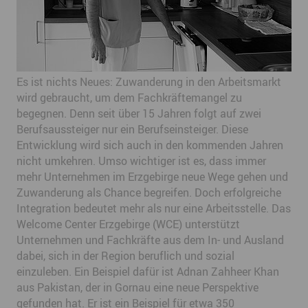
Es ist nichts Neues: Zuwanderung in den Arbeitsmarkt
wird gebraucht, um dem Fachkräftemangel zu
begegnen. Denn seit über 15 Jahren folgt auf zwei
Berufsaussteiger nur ein Berufseinsteiger. Diese
Entwicklung wird sich auch in den kommenden Jahren
nicht umkehren. Umso wichtiger ist es, dass immer
mehr Unternehmen im Erzgebirge neue Wege gehen und
Zuwanderung als Chance begreifen. Doch erfolgreiche
Integration bedeutet mehr als nur eine Arbeitsstelle. Das
Welcome Center Erzgebirge (WCE) unterstützt
Unternehmen und Fachkräfte aus dem In- und Ausland
dabei, sich in der Region beruflich und sozial
einzuleben. Ein Beispiel dafür ist Adnan Zahheer Khan
aus Pakistan, der in Gornau eine neue Perspektive
gefunden hat. Er ist ein Beispiel für etwa 350