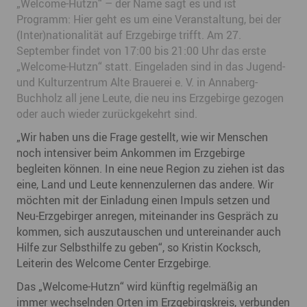
„Welcome-Hutzn“ – der Name sagt es und ist
Programm: Hier geht es um eine Veranstaltung, bei der
(Inter)nationalität auf Erzgebirge trifft. Am 27.
September findet von 17:00 bis 21:00 Uhr das erste
„Welcome-Hutzn“ statt. Eingeladen sind in das Jugend-
und Kulturzentrum Alte Brauerei e. V. in Annaberg-
Buchholz all jene Leute, die neu ins Erzgebirge gezogen
oder auch wieder zurückgekehrt sind.
„Wir haben uns die Frage gestellt, wie wir Menschen
noch intensiver beim Ankommen im Erzgebirge
begleiten können. In eine neue Region zu ziehen ist das
eine, Land und Leute kennenzulernen das andere. Wir
möchten mit der Einladung einen Impuls setzen und
Neu-Erzgebirger anregen, miteinander ins Gespräch zu
kommen, sich auszutauschen und untereinander auch
Hilfe zur Selbsthilfe zu geben“, so Kristin Kocksch,
Leiterin des Welcome Center Erzgebirge.
Das „Welcome-Hutzn“ wird künftig regelmäßig an
immer wechselnden Orten im Erzgebirgskreis, verbunden