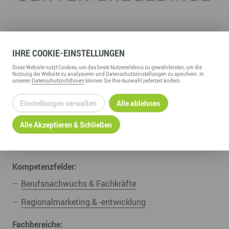
IHRE
COOKIE
-EINSTELLUNGEN
LINKS
Diese
Website
nutzt Cookies, um das beste Nutzererlebnis zu gewährleisten, um die
Alle Infos zum "Welcome-Hutzn"
Nutzung der
Website
zu analysieren und Datenschutzeinstellungen zu speichern. In
unseren
Datenschutzrichtlinien
können Sie Ihre Auswahl jederzeit ändern.
Einstellungen verwalten
Alle ablehnen
UNSERE ZUGEHÖRIGEN
Alle Akzeptieren & Schließen
Angebote & Projekte:
Welcome Center Erzgebirge
Kompetenzfelder:
Berufsnachwuchs & Fachkräfte
Regionalmarketing & -entwicklung
Fachbereiche: