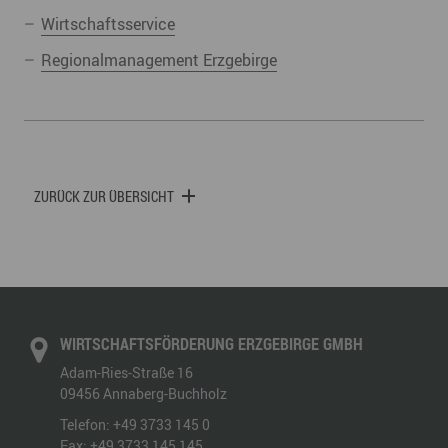
Wirtschaftsservice
Regionalmanagement Erzgebirge
ZURÜCK ZUR ÜBERSICHT
WIRTSCHAFTSFÖRDERUNG ERZGEBIRGE GMBH
Adam-Ries-Straße 16
09456
Annaberg-Buchholz
Telefon:
+49 3733 145 0
Fax:
+49 3733 145 145