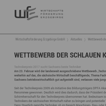
Berufsnachwuchs & Fachkräfte
aktuelle Angebote & Projekte
Wirtschaftsservice
Neuigkeiten
Ansprechpartner & Kontakt
Wirtschaftsförderung Erzgebirge GmbH
Aktuelles
​Wettbewerb d
Hier finden Sie unsere aktuellen Angebote und
Projekte
Partner vernetzen
Berufsnachwuchs & Fachkräfte
Talente integrieren
​WETTBEWERB DER SCHLAUEN 
Veranstaltungen
DGE
Fachkräfte finden
Gründung, Förderung und Investition
Nachwuchs finden
Technikerpreis 2017 sucht Sachsens beste Techniker
Am 23. Februar wird der landesweit ausgeschriebene Wettbewerb „Technik
Talente finden
Innovation- und Technologietransfer
Talente binden
weiterhin auf das, die sächsische Wirtschaft beschäftigende, Thema F
Sachsens betriebswirtschaftlich gut aufgestellt sind, verlassen viele jung
Seit der Technikerpreis 2009 als Initiative des Bildungsträgers DPFA A
Renommee gewonnen. Deutlich wird dies dadurch, dass der Präsident des
Miet- und Veranstaltungsangebote
Gründer- & Dienstleistungszentrum (GDZ)
Schirmherrschaft für den Technikerpreis übernommen hat. Bedeutsam ist e
Technikers der sächsischen Wirtschaft näher zu bringen und potentiel
Annaberg
Denn Staatlich geprüfte Techniker, ob im Bereich Maschinen-, Bau- oder