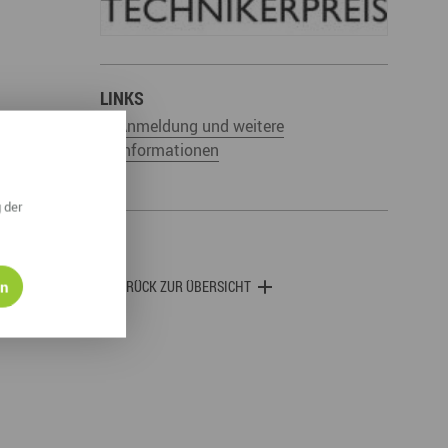
derwege
Radrouten
Wegewarte
pennetz
LINKS
Anmeldung und weitere
Informationen
 der
en
ZURÜCK ZUR ÜBERSICHT