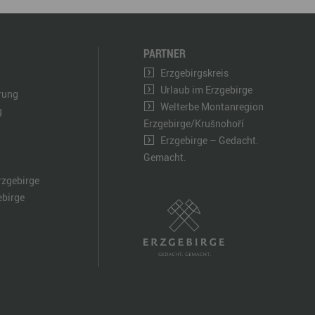
PARTNER
Erzgebirgskreis
Urlaub im Erzgebirge
ärung
Welterbe Montanregion
g
Erzgebirge/Krušnohoří
Erzgebirge – Gedacht.
Gemacht.
rzgebirge
ebirge