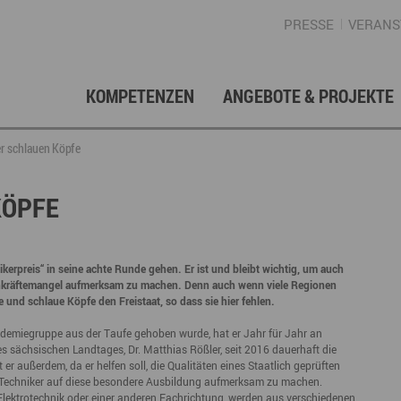
PRESSE
VERANS
KOMPETENZEN
ANGEBOTE & PROJEKTE
Gründung, Förderung & Investition
Projektarchiv
Berufs- & Studienorientierung
Presse
Gesellschafterstruktur
Inno
Regi
News
Enga
er schlauen Köpfe
Fördermittelberatung
Angebote für Schüler
Angebote für Lehrer
Gewerbeflächen – Immobilien
Mar
KÖPFE
Geschichte
Gründen im Erzgebirge
Angebote für Unternehmen
Investition
Regionale Koordination
Nachfolge
Str
erpreis“ in seine achte Runde gehen. Er ist und bleibt wichtig, um auch
Unternehmensdatenbank
Arbeitskreis Schule-Wirtschaft
achkräftemangel aufmerksam zu machen. Denn auch wenn viele Regionen
e und schlaue Köpfe den Freistaat, so dass sie hier fehlen.
kademiegruppe aus der Taufe gehoben wurde, hat er Jahr für Jahr an
 sächsischen Landtages, Dr. Matthias Rößler, seit 2016 dauerhaft die
Regionalmarketing & -entwicklung
Touristische Infrastruktur
Tour
Ansp
r außerdem, da er helfen soll, die Qualitäten eines Staatlich geprüften
le Techniker auf diese besondere Ausbildung aufmerksam zu machen.
 Elektrotechnik oder einer anderen Fachrichtung, werden aus verschiedenen