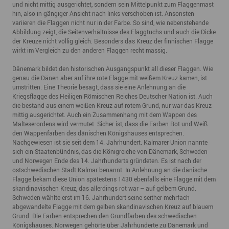
und nicht mittig ausgerichtet, sondern sein Mittelpunkt zum Flaggenmast
hin, also in gängiger Ansicht nach links verschoben ist. Ansonsten
variieren die Flaggen nicht nur in der Farbe. So sind, wie nebenstehende
Abbildung zeigt, die Seitenverhältnisse des Flaggtuchs und auch die Dicke
der Kreuze nicht völlig gleich. Besonders das Kreuz der finnischen Flagge
wirkt im Vergleich zu den anderen Flaggen recht massig.
Dänemark bildet den historischen Ausgangspunkt all dieser Flaggen. Wie
genau die Dänen aber auf ihre rote Flagge mit weißem Kreuz kamen, ist
umstritten. Eine Theorie besagt, dass sie eine Anlehnung an die
Kriegsflagge des Heiligen Römischen Reiches Deutscher Nation ist. Auch
die bestand aus einem weißen Kreuz auf rotem Grund, nur war das Kreuz
mittig ausgerichtet. Auch ein Zusammenhang mit dem Wappen des
Malteserordens wird vermutet. Sicher ist, dass die Farben Rot und Weiß
den Wappenfarben des dänischen Königshauses entsprechen.
Nachgewiesen ist sie seit dem 14. Jahrhundert. Kalmarer Union nannte
sich ein Staatenbündnis, das die Königreiche von Dänemark, Schweden
und Norwegen Ende des 14. Jahrhunderts gründeten. Es ist nach der
ostschwedischen Stadt Kalmar benannt. In Anlehnung an die dänische
Flagge bekam diese Union spätestens 1430 ebenfalls eine Flagge mit dem
skandinavischen Kreuz, das allerdings rot war – auf gelbem Grund.
Schweden wählte erst im 16. Jahrhundert seine seither mehrfach
abgewandelte Flagge mit dem gelben skandinavischen Kreuz auf blauem
Grund. Die Farben entsprechen den Grundfarben des schwedischen
Königshauses. Norwegen gehörte über Jahrhunderte zu Dänemark und