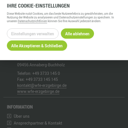
IHRE
COOKIE
-EINSTELLUNGEN
ZURÜCK ZUR ÜBERSICHT
Diese
Website
nutzt Cookies, um das beste Nutzererlebnis zu gewährleisten, um die
Nutzung der
Website
zu analysieren und Datenschutzeinstellungen zu speichern. In
unseren
Datenschutzrichtlinien
können Sie Ihre Auswahl jederzeit ändern.
Einstellungen verwalten
Alle ablehnen
Alle Akzeptieren & Schließen
WIRTSCHAFTSFÖRDERUNG ERZGEBIRGE GMBH
Adam-Ries-Straße 16
09456
Annaberg-Buchholz
Telefon:
+49 3733 145 0
Fax:
+49 3733 145 145
kontakt@wfe-erzgebirge.de
www.wfe-erzgebirge.de
INFORMATION
Über uns
Ansprechpartner & Kontakt