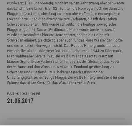
wurde erst 1814 unabhängig. Noch im selben Jahr zwang aber Schweden
das Land in eine Union. Bis 1821 führten die Norweger noch die dänische
Flagge, die zur Unterscheidung im linken oberen Feld den norwegischen
Löwen führte. Es folgten diverse weitere Varianten, die mit den Farben
Schwedens spielten. 1899 wurde schließlich die heutige norwegische
Flagge eingeführt. Das weiße dänische Kreuz wurde breiter. In dieses
wurde ein schmaleres blaues Kreuz gesetzt, das an die Union mit
Schweden erinnert, gleichzeitig aber auch für das klare Wasser der Fjorde
und die reine Luft Norwegens steht. Das Rot des Hintergrunds ist heute
etwas heller als das dänische Rot. Island gehörte bis 1944 zu Dänemark.
Man wählte aber bereits 1915 ein weiß umrandetes rotes Kreuz auf
blauem Grund. Diese Farben stehen für das Eis der Gletscher, das Feuer
der Vulkane und das Wasser des Atlantik. Finnland gehörte lang zu
Schweden und Russland. 1918 bekam es nach Erringung der
Unabhängigkeit seine heutige Flagge. Der weiße Hintergrund steht für den
Schnee, das blaue Kreuz für das Wasser der vielen Seen.
(Quelle: Freie Presse)
21.06.2017