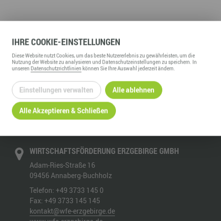
BERUFS- & STUDIENORIENTIERUNG
IHRE
COOKIE
-EINSTELLUNGEN
Diese
Website
nutzt Cookies, um das beste Nutzererlebnis zu gewährleisten, um die
Nutzung der
Website
zu analysieren und Datenschutzeinstellungen zu speichern. In
unseren
Datenschutzrichtlinien
können Sie Ihre Auswahl jederzeit ändern.
PROJEKTLAUFZEIT
Einstellungen verwalten
Alle ablehnen
02.03.2009 – 27.06.2010
Alle Akzeptieren & Schließen
WIRTSCHAFTSFÖRDERUNG ERZGEBIRGE GMBH
Adam-Ries-Straße 16
09456
Annaberg-Buchholz
Telefon:
+49 3733 145 0
Fax:
+49 3733 145 145
kontakt@wfe-erzgebirge.de