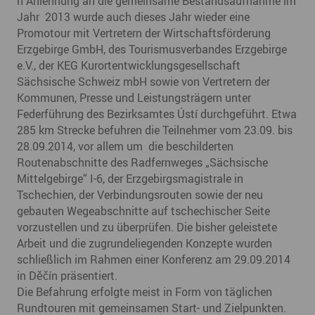
n Anlehnung an die gemeinsame Bestandsaufnahme im
Jahr 2013 wurde auch dieses Jahr wieder eine
Promotour mit Vertretern der Wirtschaftsförderung
Erzgebirge GmbH, des Tourismusverbandes Erzgebirge
e.V., der KEG Kurortentwicklungsgesellschaft
Sächsische Schweiz mbH sowie von Vertretern der
Kommunen, Presse und Leistungsträgern unter
Federführung des Bezirksamtes Ústí durchgeführt. Etwa
285 km Strecke befuhren die Teilnehmer vom 23.09. bis
28.09.2014, vor allem um die beschilderten
Routenabschnitte des Radfernweges „Sächsische
Mittelgebirge“ I-6, der Erzgebirgsmagistrale in
Tschechien, der Verbindungsrouten sowie der neu
gebauten Wegeabschnitte auf tschechischer Seite
vorzustellen und zu überprüfen. Die bisher geleistete
Arbeit und die zugrundeliegenden Konzepte wurden
schließlich im Rahmen einer Konferenz am 29.09.2014
in Děčín präsentiert.
Die Befahrung erfolgte meist in Form von täglichen
Rundtouren mit gemeinsamen Start- und Zielpunkten.