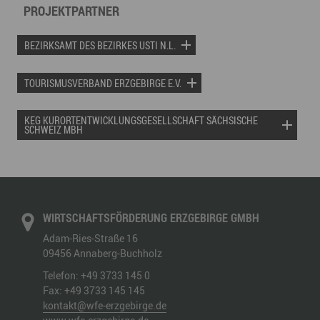
PROJEKTPARTNER
BEZIRKSAMT DES BEZIRKES USTI N.L.
TOURISMUSVERBAND ERZGEBIRGE E.V.
KEG KURORTENTWICKLUNGSGESELLSCHAFT SÄCHSISCHE
SCHWEIZ MBH
WIRTSCHAFTSFÖRDERUNG ERZGEBIRGE GMBH
Adam-Ries-Straße 16
09456
Annaberg-Buchholz
Telefon:
+49 3733 145 0
Fax:
+49 3733 145 145
kontakt@wfe-erzgebirge.de