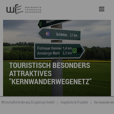
TOURISTISCH BESONDERS
ATTRAKTIVES
"KERNWANDERWEGENETZ"
Wirtschaftsförderung Erzgebirge GmbH
Angebote & Projekte
Kernwanderwe