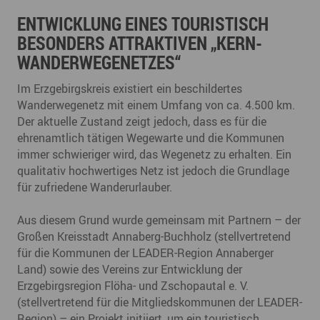
ENTWICKLUNG EINES TOURISTISCH
BESONDERS ATTRAKTIVEN „KERN-
WANDERWEGENETZES“
Im Erzgebirgskreis existiert ein beschildertes
Wanderwegenetz mit einem Umfang von ca. 4.500 km.
Der aktuelle Zustand zeigt jedoch, dass es für die
ehrenamtlich tätigen Wegewarte und die Kommunen
immer schwieriger wird, das Wegenetz zu erhalten. Ein
qualitativ hochwertiges Netz ist jedoch die Grundlage
für zufriedene Wanderurlauber.
Aus diesem Grund wurde gemeinsam mit Partnern – der
Großen Kreisstadt Annaberg-Buchholz (stellvertretend
für die Kommunen der LEADER-Region Annaberger
Land) sowie des Vereins zur Entwicklung der
Erzgebirgsregion Flöha- und Zschopautal e. V.
(stellvertretend für die Mitgliedskommunen der LEADER-
Region) – ein Projekt initiiert, um ein touristisch