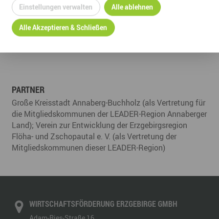
Einstellungen verwalten
Alle ablehnen
Infrastruktur
Alle Akzeptieren & Schließen
03733 145 113
habermann@wfe-erzgebirge.de
PARTNER
Große Kreisstadt Annaberg-Buchholz (als Vertretung für
die Mitgliedskommunen der LEADER-Region Annaberger
Land); Verein zur Entwicklung der Erzgebirgsregion
Flöha- und Zschopautal e. V. (als Vertretung der
Mitgliedskommunen dieser LEADER-Region)
WIRTSCHAFTSFÖRDERUNG ERZGEBIRGE GMBH
Adam-Ries-Straße 16