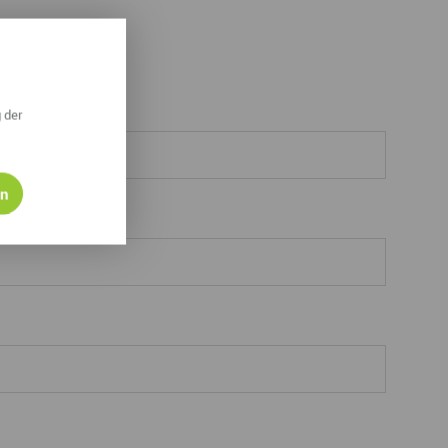
Nachname
 der
en