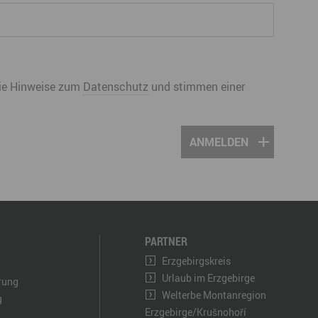
 die Hinweise zum
Datenschutz
und stimmen einer
PARTNER
Erzgebirgskreis
Urlaub im Erzgebirge
ärung
Welterbe Montanregion
g
Erzgebirge/Krušnohoří