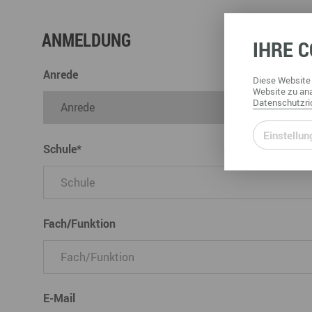
ANMELDUNG
IHRE
C
Anrede
Diese
Website
Website
zu ana
Datenschutzric
Einstellun
Schule
*
Fach/Funktion
E-Mail