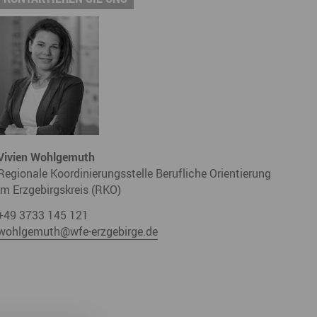
derwege
Radrouten
Wegewarte
pennetz
Vivien Wohlgemuth
Regionale Koordinierungsstelle Berufliche Orientierung
im Erzgebirgskreis (RKO)
+49 3733 145 121
wohlgemuth@wfe-erzgebirge.de