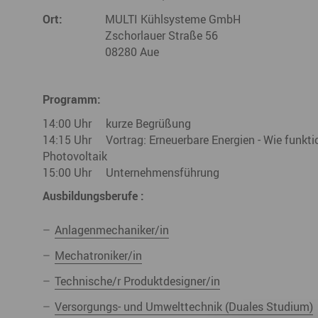
Büro- & Gewerberäume mieten
Ort:
MULTI Kühlsysteme GmbH
Gewerberäume mieten
Veranstaltungsmanagemen
Zschorlauer Straße 56
Ausstellungsflächen mieten
08280 Aue
Ausstellungsflächen mieten
Veranstaltungsmanagement
Programm:
14:00 Uhr kurze Begrüßung
14:15 Uhr Vortrag: Erneuerbare Energien - Wie funk
Photovoltaik
15:00 Uhr Unternehmensführung
Ausbildungsberufe :
Anlagenmechaniker/in
Mechatroniker/in
Technische/r Produktdesigner/in
Versorgungs- und Umwelttechnik (Duales Studium)