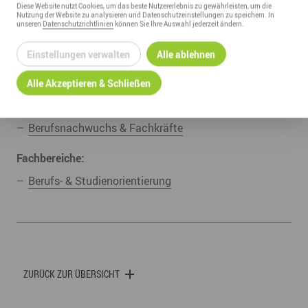
Diese
Website
nutzt Cookies, um das beste Nutzererlebnis zu gewährleisten, um die
Nutzung der
Website
zu analysieren und Datenschutzeinstellungen zu speichern. In
UNSERE ZUGEHÖRIGEN
unseren
Datenschutzrichtlinien
können Sie Ihre Auswahl jederzeit ändern.
Angebote & Projekte:
Einstellungen verwalten
Alle ablehnen
Woche der offenen Unternehmen
Alle Akzeptieren & Schließen
Kompetenzfelder:
Berufsnachwuchs & Fachkräfte
Fachbereiche:
Berufs- & Studienorientierung
ZURÜCK ZUR ÜBERSICHT