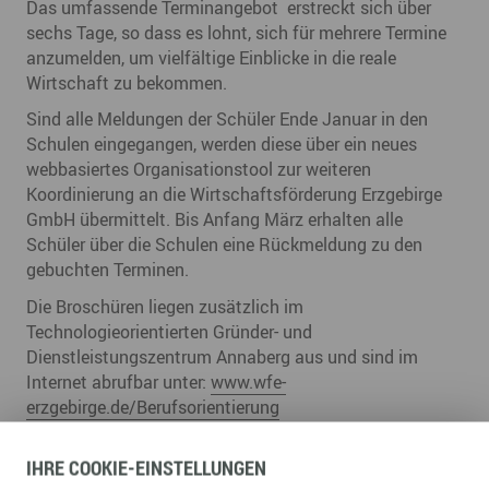
Das umfassende Terminangebot erstreckt sich über
sechs Tage, so dass es lohnt, sich für mehrere Termine
anzumelden, um vielfältige Einblicke in die reale
Wirtschaft zu bekommen.
Sind alle Meldungen der Schüler Ende Januar in den
Schulen eingegangen, werden diese über ein neues
webbasiertes Organisationstool zur weiteren
Koordinierung an die Wirtschaftsförderung Erzgebirge
GmbH übermittelt. Bis Anfang März erhalten alle
Schüler über die Schulen eine Rückmeldung zu den
gebuchten Terminen.
Die Broschüren liegen zusätzlich im
Technologieorientierten Gründer- und
Dienstleistungszentrum Annaberg aus und sind im
Internet abrufbar unter:
www.wfe-
erzgebirge.de/Berufsorientierung
15.01.2020
IHRE
COOKIE
-EINSTELLUNGEN