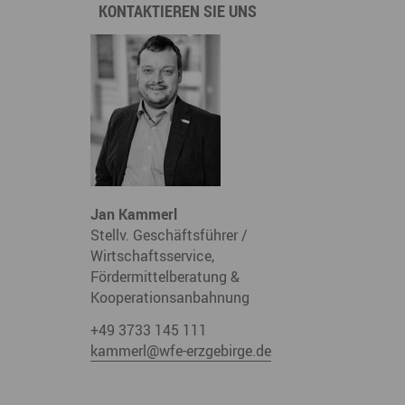
KONTAKTIEREN SIE UNS
derwege
Radrouten
Wegewarte
pennetz
Jan Kammerl
Stellv. Geschäftsführer /
Wirtschaftsservice,
Fördermittelberatung &
Kooperationsanbahnung
+49 3733 145 111
kammerl@wfe-erzgebirge.de