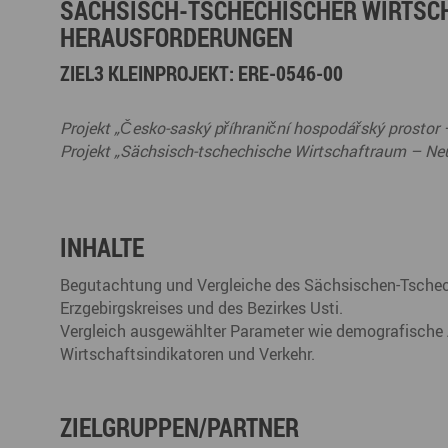
SÄCHSISCH-TSCHECHISCHER WIRTSC
Büro- & Gewerberäume mieten
HERAUSFORDERUNGEN
Gewerberäume mieten
Veranstaltungsmanagemen
Ausstellungsflächen mieten
ZIEL3 KLEINPROJEKT: ERE-0546-00
Ausstellungsflächen mieten
Veranstaltungsmanagement
Projekt „Česko-saský příhraniční hospodářský prostor
Projekt „Sächsisch-tschechische Wirtschaftraum – Ne
INHALTE
Begutachtung und Vergleiche des Sächsischen-Tsche
Erzgebirgskreises und des Bezirkes Usti.
Vergleich ausgewählter Parameter wie demografische 
Wirtschaftsindikatoren und Verkehr.
ZIELGRUPPEN/PARTNER