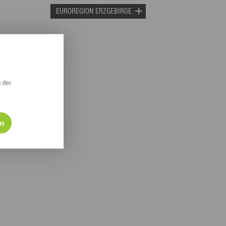
EUROREGION ERZGEBIRGE
 der
en