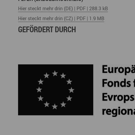
Hier steckt mehr drin (DE) | PDF | 288.3 kB
Hier steckt mehr drin (CZ) | PDF | 1.9 MB
GEFÖRDERT DURCH