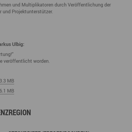
nehmen und Multiplikatoren durch Veröffentlichung der
r und Projektunterstützer.
rkus Ulbig:
tung!“
 veröffentlicht worden.
 3.3 MB
 6.1 MB
ENZREGION