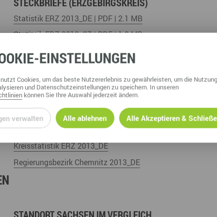
STECKBRIEFE (ERZGEBIRGSKREIS)
Statistik ERZ 2013_DE | PDF | 2.1 MB
Statistik ERZ 2013_CZ | PDF | 1.9 MB
Statistik ERZ 2012_DE | PDF | 818.5 kB
OOKIE
-EINSTELLUNGEN
Statistik ERZ 2012_CZ | PDF | 939.3 kB
nutzt Cookies, um das beste Nutzererlebnis zu gewährleisten, um die Nutzung
CHEN LANDESÄMTER
lysieren und Datenschutzeinstellungen zu speichern. In unseren
htlinien
können Sie Ihre Auswahl jederzeit ändern.
gen verwalten
Alle ablehnen
Alle Akzeptieren & Schließ
STALA SACHSEN
Kreisstatistik ERZ 2013_DE
Regierungsbezirk Chemnitz 2013_DE
EN
STANDORT SACHSEN IM VERGLEICH