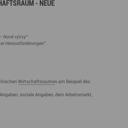
HAFTSRAUM - NEUE
Marke ERZGEBIRGE
Wanderwege
Radrouten
Wegewarte
Wan
t
Strategie Erzgebirge - Gedacht. Gemacht.
Loipennetz
Loi
 – Nové výzvy“
ue Herausforderungen"
chischen
Wirtschaftsraume
s am Beispiel des
Angaben, soziale Angaben, dem Arbeitsmarkt,