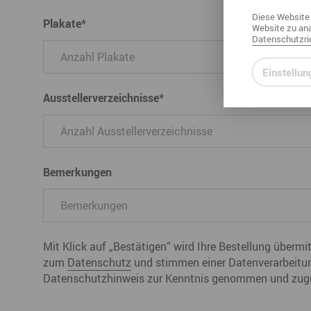
Diese
Website
Plakate
*
Website
zu ana
Datenschutzric
Einstellun
Ausstellerverzeichnisse
*
Bemerkungen
Mit Klick auf „Bestätigen“ wird Ihre Bestellung übermi
zum
Datenschutz
und stimmen einer Datenverarbeitu
Datenschutzhinweis zur Kenntnis genommen und zug