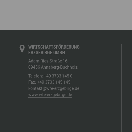
WIRTSCHAFTSFÖRDERUNG
ERZGEBIRGE GMBH
Adam-Ries-Straße 16
09456
Annaberg-Buchholz
Telefon:
+49 3733 145 0
Fax:
+49 3733 145 145
kontakt@wfe-erzgebirge.de
www.wfe-erzgebirge.de