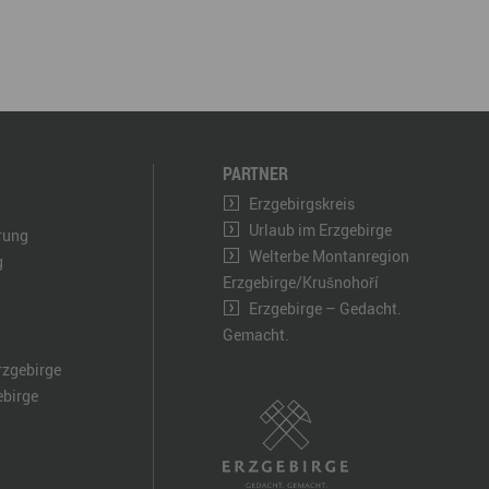
PARTNER
Erzgebirgskreis
Urlaub im Erzgebirge
ärung
Welterbe Montanregion
g
Erzgebirge/Krušnohoří
Erzgebirge – Gedacht.
Gemacht.
rzgebirge
ebirge