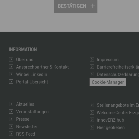
INFORMATION
Über uns
Impressum
Ansprechpartner & Kontakt
Barrierefreiheitserkl
Wir bei LinkedIn
Datenschutzerklärun
Portal-Übersicht
Cookie-Manager
Aktuelles
Stellenangebote im E
Veranstaltungen
Welcome Center Erzg
Presse
innovERZ.hub
Newsletter
Hier geblieben
RSS-Feed