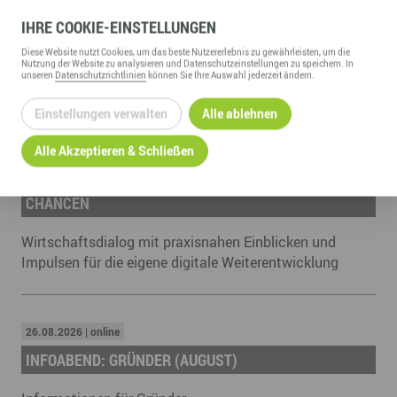
IHRE
COOKIE
-EINSTELLUNGEN
Diese
Website
nutzt Cookies, um das beste Nutzererlebnis zu gewährleisten, um die
Nutzung der
Website
zu analysieren und Datenschutzeinstellungen zu speichern. In
unseren
Datenschutzrichtlinien
können Sie Ihre Auswahl jederzeit ändern.
TERMINE & VERANSTALTUNGEN
Einstellungen verwalten
Alle ablehnen
17.08.2026 | GDZ Gründer- und Dienstleistungszentrum Annaberg
Alle Akzeptieren & Schließen
UNTERNEHMERFORUM: ERZGEBIRGE DIGITAL –
RÜCKBLICK AUF ERFOLGE, AUSBLICK AUF NEUE
CHANCEN
Wirtschaftsdialog mit praxisnahen Einblicken und
Impulsen für die eigene digitale Weiterentwicklung
26.08.2026 | online
INFOABEND: GRÜNDER (AUGUST)