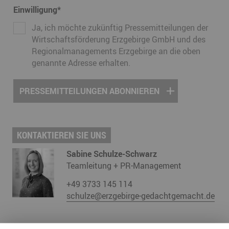
Einwilligung
*
Ja, ich möchte zukünftig Pressemitteilungen der
Wirtschaftsförderung Erzgebirge GmbH und des
Regionalmanagements Erzgebirge an die oben
genannte Adresse erhalten.
KONTAKTIEREN SIE UNS
Sabine Schulze-Schwarz
Teamleitung + PR-Management
+49 3733 145 114
schulze@erzgebirge-gedachtgemacht.de