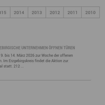
derwege
Radrouten
Wegewarte
015
2014
2013
2012
2011
2010
pennetz
ZGEBIRGISCHE UNTERNEHMEN ÖFFNEN TÜREN
9. bis 14. März 2026 zur Woche der offenen
Im Erzgebirgskreis findet die Aktion zur
 statt. 212 ...