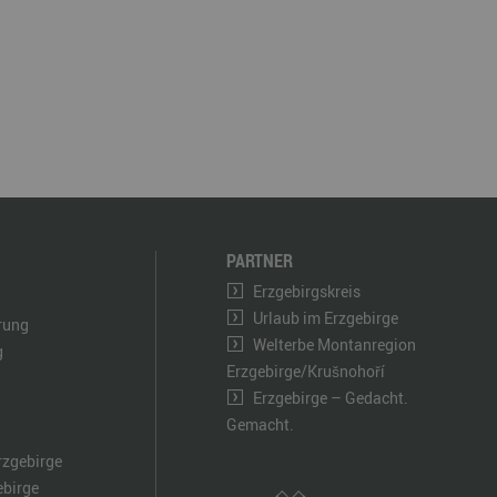
PARTNER
Erzgebirgskreis
Urlaub im Erzgebirge
ärung
Welterbe Montanregion
g
Erzgebirge/Krušnohoří
Erzgebirge – Gedacht.
Gemacht.
rzgebirge
ebirge