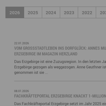
Büro- & Gewerberäume mieten
Gewerberäume mieten
Veranstaltungsmanagemen
2026
2025
2024
2023
2022
20
Ausstellungsflächen mieten
Ausstellungsflächen mieten
Veranstaltungsmanagement
22.01.2026
VOM GROSSSTADTLEBEN INS DORFGLÜCK: ANNES MUT
RZGEBIRGE IM MAGAZIN HERZLAND
Das Erzgebirge ist eine Zuzugsregion. In den letzten 
Erzgebirge gezogen als weggezogen. Anne Geuthner ist
genommen ist sie ...
08.01.2026
FACHKRÄFTEPORTAL ERZGEBIRGE KNACKT 1-MILLIO
Das Fachkräfteportal Erzgebirge setzt im Jahr 2025 ei