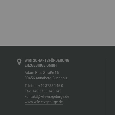
WIRTSCHAFTSFÖRDERUNG
ERZGEBIRGE GMBH
Adam-Ries-Straße 16
09456
Annaberg-Buchholz
Telefon:
+49 3733 145 0
Fax:
+49 3733 145 145
kontakt@wfe-erzgebirge.de
www.wfe-erzgebirge.de