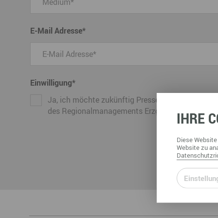
E-Mail Adresse
*
Einwilligung
*
Ja, ich möchte zukünftig Pressemitteilungen de
des Regionalmanagements Erzgebirge an die obe
IHRE
C
Diese
Website
Website
zu ana
Datenschutzric
Einstellun