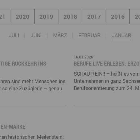
Marke ERZGEBIRGE
Wanderwege
Radrouten
Wegewarte
Wan
t
21
2020
2019
2018
2017
2016
2
Strategie Erzgebirge - Gedacht. Gemacht.
Loipennetz
Loi
JULI
JUNI
MÄRZ
FEBRUAR
JANUAR
16.01.2026
IGE RÜCKKEHR INS E
BERUFE LIVE ERLEBEN: ER
SCHAU REIN!! – heißt es vom 
Unternehmen in ganz Sachsen. 
Jahren sind mehr Menschen ins
Berufsorientierung zum 24. Mal
 so eine Zuzüglerin – genau
NEN-MARKE
nen historischen Meilenstein: