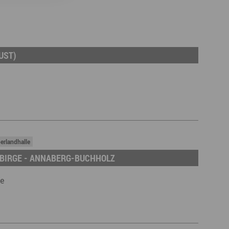
UST)
erlandhalle
BIRGE - ANNABERG-BUCHHOLZ
le