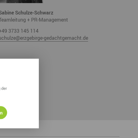
Sabine Schulze-Schwarz
Teamleitung + PR-Management
+49 3733 145 114
schulze@erzgebirge-gedachtgemacht.de
 der
en