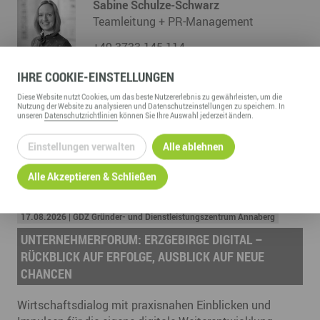
Sabine Schulze-Schwarz
Teamleitung + PR-Management
+49 3733 145 114
schulze@erzgebirge-gedachtgemacht.de
IHRE
COOKIE
-EINSTELLUNGEN
Diese
Website
nutzt Cookies, um das beste Nutzererlebnis zu gewährleisten, um die
Nutzung der
Website
zu analysieren und Datenschutzeinstellungen zu speichern. In
unseren
Datenschutzrichtlinien
können Sie Ihre Auswahl jederzeit ändern.
Einstellungen verwalten
Alle ablehnen
Alle Akzeptieren & Schließen
TERMINE & VERANSTALTUNGEN
17.08.2026 | GDZ Gründer- und Dienstleistungszentrum Annaberg
UNTERNEHMERFORUM: ERZGEBIRGE DIGITAL –
RÜCKBLICK AUF ERFOLGE, AUSBLICK AUF NEUE
CHANCEN
Wirtschaftsdialog mit praxisnahen Einblicken und