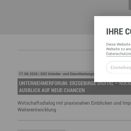
IHRE
C
Diese
Website
Website
zu ana
Datenschutzric
Einstellun
17.08.2026 | GDZ Gründer- und Dienstleistungszentrum Annaberg
UNTERNEHMERFORUM: ERZGEBIRGE DIGITAL – RÜCK
AUSBLICK AUF NEUE CHANCEN
Wirtschaftsdialog mit praxisnahen Einblicken und Impul
Weiterentwicklung