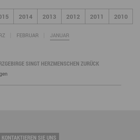
derwege
Radrouten
Wegewarte
015
2014
2013
2012
2011
2010
pennetz
RZ
FEBRUAR
JANUAR
RZGEBIRGE SINGT HERZMENSCHEN ZURÜCK
gen
KONTAKTIEREN SIE UNS