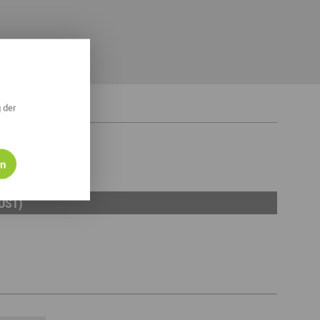
 der
en
UST)