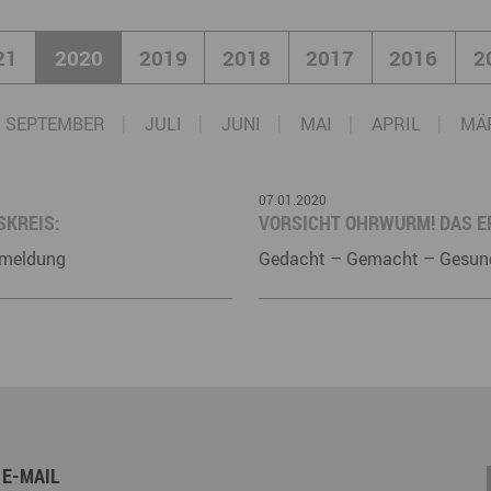
Marke ERZGEBIRGE
Wanderwege
Radrouten
Wegewarte
Wan
t
21
2020
2019
2018
2017
2016
2
Strategie Erzgebirge - Gedacht. Gemacht.
Loipennetz
Loi
SEPTEMBER
JULI
JUNI
MAI
APRIL
MÄ
07.01.2020
SKREIS:
VORSICHT OHRWURM! DAS E
nmeldung
Gedacht – Gemacht – Gesun
 E-MAIL