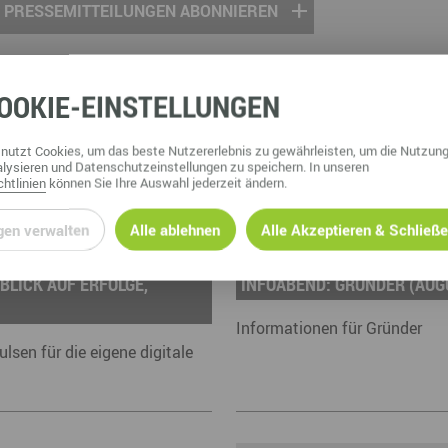
OOKIE
-EINSTELLUNGEN
nutzt Cookies, um das beste Nutzererlebnis zu gewährleisten, um die Nutzung
lysieren und Datenschutzeinstellungen zu speichern. In unseren
htlinien
können Sie Ihre Auswahl jederzeit ändern.
TERMINE & VERANSTALTUNGEN
gen verwalten
Alle ablehnen
Alle Akzeptieren & Schließ
26.08.2026 | online
BLICK AUF ERFOLGE,
INFOABEND: GRÜNDER (AUG
Informationen für Gründer
sen für die eigene digitale