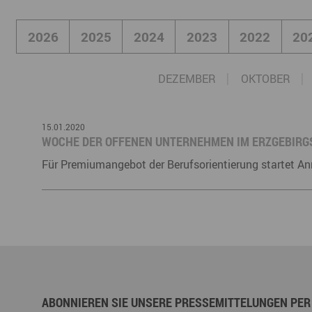
Büro- & Gewerberäume mieten
Gewerberäume mieten
Veranstaltungsmanagemen
2026
2025
2024
2023
2022
20
Ausstellungsflächen mieten
Ausstellungsflächen mieten
Veranstaltungsmanagement
DEZEMBER
OKTOBER
15.01.2020
WOCHE DER OFFENEN UNTERNEHMEN IM ERZGEBIRG
Für Premiumangebot der Berufsorientierung startet A
ABONNIEREN SIE UNSERE PRESSEMITTELUNGEN PER