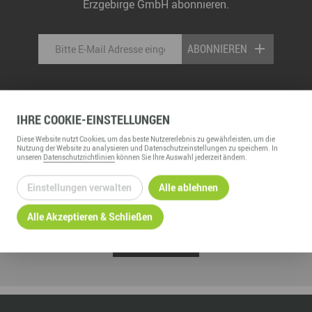
Erzgebirge GmbH abonnieren.
ABONNIEREN
IHRE
COOKIE
-EINSTELLUNGEN
Diese
Website
nutzt Cookies, um das beste Nutzererlebnis zu gewährleisten, um die
Nutzung der
Website
zu analysieren und Datenschutzeinstellungen zu speichern. In
unseren
Datenschutzrichtlinien
können Sie Ihre Auswahl jederzeit ändern.
MEHR AUS DEM ERZGEBIRGE
ENTDECKEN:
Einstellungen verwalten
Alle ablehnen
Alle Akzeptieren & Schließen
UNTERNEHMENSGESCHICHTEN
HERZGESCHICHTEN
KURZ ERZÄHLT