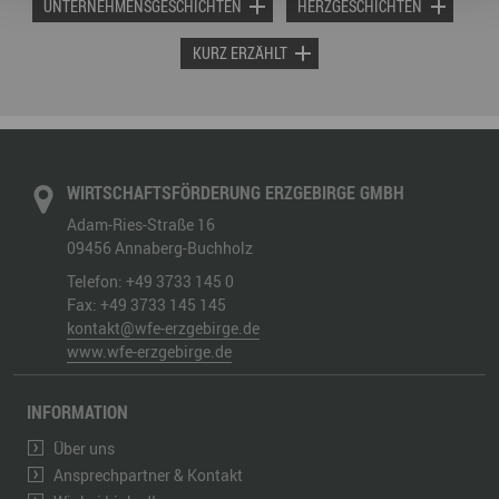
UNTERNEHMENSGESCHICHTEN
HERZGESCHICHTEN
KURZ ERZÄHLT
WIRTSCHAFTSFÖRDERUNG ERZGEBIRGE GMBH
Adam-Ries-Straße 16
09456
Annaberg-Buchholz
Telefon:
+49 3733 145 0
Fax:
+49 3733 145 145
kontakt@wfe-erzgebirge.de
www.wfe-erzgebirge.de
INFORMATION
Über uns
Ansprechpartner & Kontakt