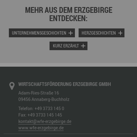
MEHR AUS DEM ERZGEBIRGE
ENTDECKEN:
UNTERNEHMENSGESCHICHTEN
HERZGESCHICHTEN
KURZ ERZÄHLT
WIRTSCHAFTSFÖRDERUNG ERZGEBIRGE GMBH
Adam-Ries-Straße 16
09456
Annaberg-Buchholz
Telefon:
+49 3733 145 0
Fax:
+49 3733 145 145
kontakt@wfe-erzgebirge.de
www.wfe-erzgebirge.de