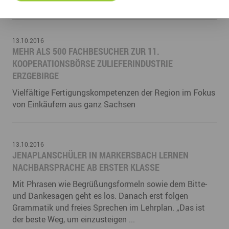
Berufsalltag an Bord eines großen ...
13.10.2016
MEHR ALS 500 FACHBESUCHER ZUR 11.
KOOPERATIONSBÖRSE ZULIEFERINDUSTRIE
ERZGEBIRGE
Vielfältige Fertigungskompetenzen der Region im Fokus
von Einkäufern aus ganz Sachsen
13.10.2016
JENAPLANSCHÜLER IN MARKERSBACH LERNEN
NACHBARSPRACHE AB ERSTER KLASSE
Mit Phrasen wie Begrüßungsformeln sowie dem Bitte-
und Dankesagen geht es los. Danach erst folgen
Grammatik und freies Sprechen im Lehrplan. „Das ist
der beste Weg, um einzusteigen ...