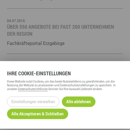
04.07.2016
ÜBER 550 ANGEBOTE BEI FAST 200 UNTERNEHMEN
DER REGION
Fachkräfteportal Erzgebirge
01.07.2016
DEUTSCH-TSCHECHISCHER JOURNALISTENPREIS
IHRE
COOKIE
-EINSTELLUNGEN
Die Ausschreibung für den ersten Jahrgang des
Diese
Website
nutzt Cookies, um das beste Nutzererlebnis zu gewährleisten, um die
Nutzung der
Website
zu analysieren und Datenschutzeinstellungen zu speichern. In
Deutsch-tschechischen Journalistenpreises hat
unseren
Datenschutzrichtlinien
können Sie Ihre Auswahl jederzeit ändern.
begonnen. Beiträge können bis zum 31.07.2016
eingereicht werden. Der Preis wird vom ...
Einstellungen verwalten
Alle ablehnen
Alle Akzeptieren & Schließen