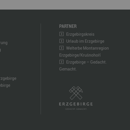
PARTNER
Erzgebirgskreis
Urlaub im Erzgebirge
ärung
Welterbe Montanregion
g
Erzgebirge/Krušnohoří
Erzgebirge – Gedacht.
Gemacht.
rzgebirge
ebirge