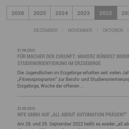
Büro- & Gewerberäume mieten
2026
2025
2024
2023
2022
20
Gewerberäume mieten
Veranstaltungsmanagemen
Ausstellungsflächen mieten
Ausstellungsflächen mieten
Veranstaltungsmanagement
DEZEMBER
NOVEMBER
OKTOBER
31.08.2022
FÜR MACHER DER ZUKUNFT: MAKERZ BÜNDELT BERU
STUDIENORIENTIERUNG IM ERZGEBIRGE
Die Jugendlichen im Erzgebirge erhalten seit vielen J
„Fitnessprogramm“ zur Berufs- und Studienorientieru
Erzgebirge, Woche der offenen ...
22.08.2022
WFE GMBH AUF „ALL ABOUT AUTOMATION PRÄSENT“
Am 28. und 29. September 2022 heißt es wieder „all a