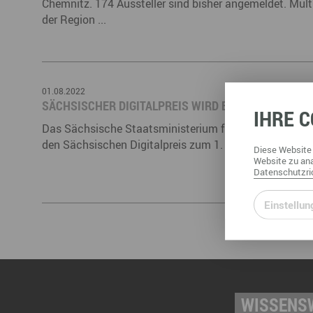
Chemnitz. 174 Aussteller sind bisher angemeldet. Mul
der Region ...
01.08.2022
SÄCHSISCHER DIGITALPREIS WIRD ERSTMALIG VERL
IHRE
C
Das Sächsische Staatsministerium für Wirtschaft, Arbe
den Sächsischen Digitalpreis zum 1. Mal.
Diese
Website
Website
zu ana
Datenschutzric
Einstellun
WISSENSW