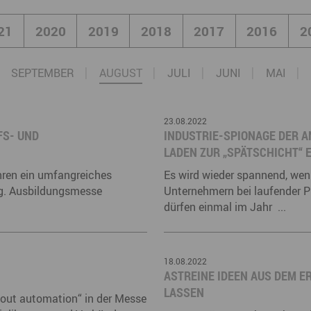
Marke ERZGEBIRGE
Wanderwege
Radrouten
Wegewarte
Wan
21
2020
2019
2018
2017
2016
2
t
Strategie Erzgebirge - Gedacht. Gemacht.
Loipennetz
Loi
SEPTEMBER
AUGUST
JULI
JUNI
MAI
23.08.2022
FS- UND
INDUSTRIE-SPIONAGE DER 
LADEN ZUR „SPÄTSCHICHT“ 
ahren ein umfangreiches
Es wird wieder spannend, wen
ng. Ausbildungsmesse
Unternehmern bei laufender P
dürfen einmal im Jahr ...
18.08.2022
ASTREINE IDEEN AUS DEM 
LASSEN
bout automation“ in der Messe