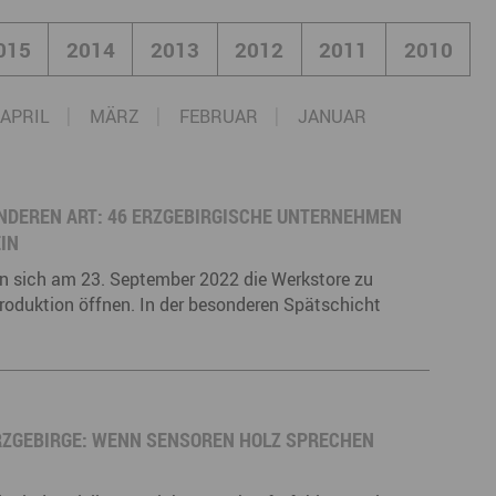
derwege
Radrouten
Wegewarte
015
2014
2013
2012
2011
2010
pennetz
APRIL
MÄRZ
FEBRUAR
JANUAR
ANDEREN ART: 46 ERZGEBIRGISCHE UNTERNEHMEN
EIN
n sich am 23. September 2022 die Werkstore zu
roduktion öffnen. In der besonderen Spätschicht
ERZGEBIRGE: WENN SENSOREN HOLZ SPRECHEN