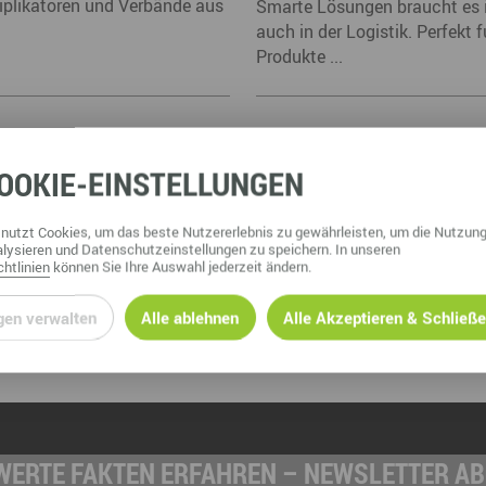
tiplikatoren und Verbände aus
Smarte Lösungen braucht es i
auch in der Logistik. Perfekt 
Produkte ...
IEHEN
OOKIE
-EINSTELLUNGEN
it und Verkehr verleiht 2022
nutzt Cookies, um das beste Nutzererlebnis zu gewährleisten, um die Nutzung
lysieren und Datenschutzeinstellungen zu speichern. In unseren
htlinien
können Sie Ihre Auswahl jederzeit ändern.
gen verwalten
Alle ablehnen
Alle Akzeptieren & Schließ
ERTE FAKTEN ERFAHREN – NEWSLETTER A