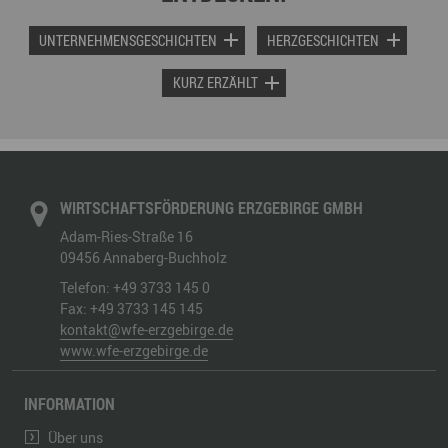
UNTERNEHMENSGESCHICHTEN
HERZGESCHICHTEN
KURZ ERZÄHLT
WIRTSCHAFTSFÖRDERUNG ERZGEBIRGE GMBH
Adam-Ries-Straße 16
09456
Annaberg-Buchholz
Telefon:
+49 3733 145 0
Fax:
+49 3733 145 145
kontakt@wfe-erzgebirge.de
www.wfe-erzgebirge.de
INFORMATION
Über uns