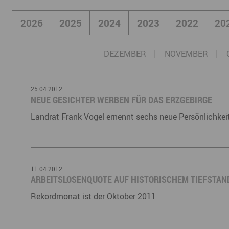
Büro- & Gewerberäume mieten
2026
2025
2024
2023
2022
20
Gewerberäume mieten
Veranstaltungsmanagemen
Ausstellungsflächen mieten
Ausstellungsflächen mieten
Veranstaltungsmanagement
DEZEMBER
NOVEMBER
25.04.2012
NEUE GESICHTER WERBEN FÜR DAS ERZGEBIRGE
Landrat Frank Vogel ernennt sechs neue Persönlichkei
11.04.2012
ARBEITSLOSENQUOTE AUF HISTORISCHEM TIEFSTAN
Rekordmonat ist der Oktober 2011