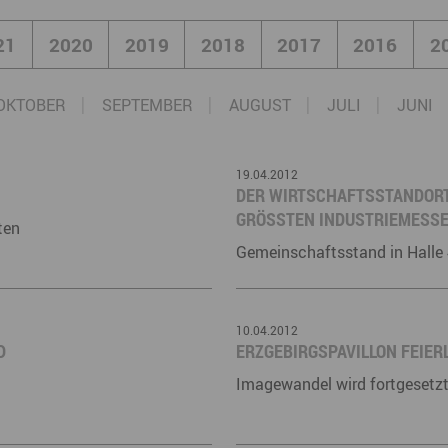
Marke ERZGEBIRGE
Wanderwege
Radrouten
Wegewarte
Wan
21
2020
2019
2018
2017
2016
2
t
Strategie Erzgebirge - Gedacht. Gemacht.
Loipennetz
Loi
OKTOBER
SEPTEMBER
AUGUST
JULI
JUNI
19.04.2012
DER WIRTSCHAFTSSTANDORT
GRÖSSTEN INDUSTRIEMESSE 
ten
Gemeinschaftsstand in Halle
10.04.2012
D
ERZGEBIRGSPAVILLON FEIER
Imagewandel wird fortgesetz