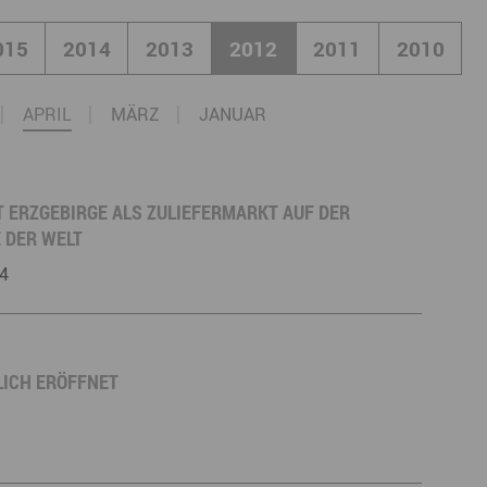
derwege
Radrouten
Wegewarte
015
2014
2013
2012
2011
2010
pennetz
APRIL
MÄRZ
JANUAR
 ERZGEBIRGE ALS ZULIEFERMARKT AUF DER
DER WELT
 4
LICH ERÖFFNET
t