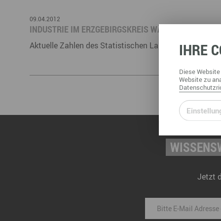
09.04.2012
INDUSTRIE IM ERZGEBIRGSKREIS WÄCHST ÜBERDUR
IHRE
C
Aktuelle Zahlen des Statistischen Landesamtes
Diese
Website
Website
zu ana
Datenschutzric
Einstellun
WISSENSW
Jetzt 