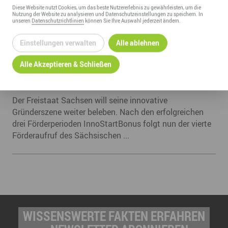
wieder möglich
Diese
Website
nutzt Cookies, um das beste Nutzererlebnis zu gewährleisten, um die
Nutzung der
Website
zu analysieren und Datenschutzeinstellungen zu speichern. In
unseren
Datenschutzrichtlinien
können Sie Ihre Auswahl jederzeit ändern.
Einstellungen verwalten
Alle ablehnen
10.08.2020
FORTFÜHRUNG DER GRÜNDERFÖRDERUNG
Alle Akzeptieren & Schließen
INNOSTARTBONUS: VIERTER FÖRDERAUFRUF
PLANMÄSSIG GESTARTET
Der Freistaat Sachsen will seine innovative
Gründerszene weiter beleben. Nach den erfolgreichen
drei Förderperioden InnoStartBonus folgt nun der vierte
Förderaufruf des Sächsischen ...
WISSENSWERTE FAKTEN ERFAHREN